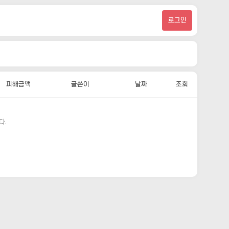
로그인
피해금액
글쓴이
날짜
조회
다.