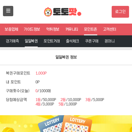
로그인
보증업체
가이드정보
먹튀정보
커뮤니티
포인트존
고객센터
경기예측
일일복권
포인트거래
출석체크
쿠폰구매
꽁머니
일일복권 정보
복권구매포인트
1,000P
내 포인트
0P
구매횟수(오늘)
0
/1000매
당첨예상금액
1등
/50,000P
2등
/10,000P
3등
/5,000P
4등
/3,000P
5등
/1,000P