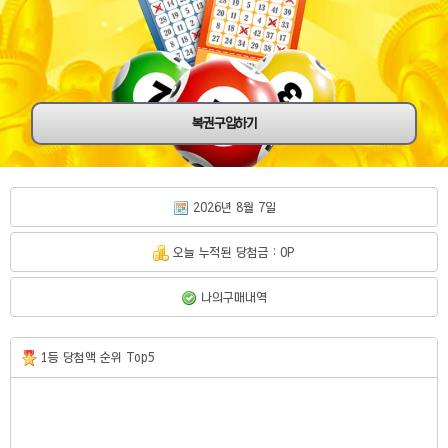
복권구입하기
2026년 8월 7일
오늘 누적된 당첨금 : 0P
나의구매내역
1등 당첨액 순위 Top5