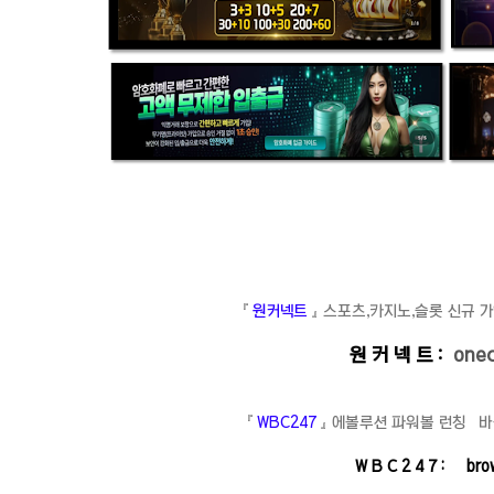
『
원커넥트
』 스포츠,카지노,슬롯 신규 가
원 커 넥 트 :
one
『
WBC247
』 에볼루션 파워볼 런칭 바
W B C 2 4 7 :
bro