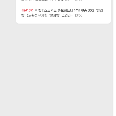
질문답변
✴️ 벳컨스트럭트 홍보파트너 유일 첫충 30% "벨라
벳" 1일환전 무제한 "알파벳" 코인입…
13:50