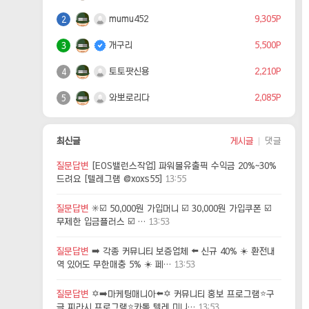
mumu452
9,305P
2
개구리
5,500P
3
토토팟신용
2,210P
4
와뽀로리다
2,085P
5
최신글
게시글
댓글
질문답변
[EOS밸런스작업] 파워볼유출픽 수익금 20%~30%
드려요 [텔레그램 @xoxs55]
13:55
질문답변
✳️☑️ 50,000원 가입머니 ☑️ 30,000원 가입쿠폰 ☑️
무제한 입금플러스 ☑️ …
13:53
질문답변
➡️ 각종 커뮤니티 보증업체 ⬅️ 신규 40% ☀️ 환전내
역 있어도 무한매충 5% ☀️ 페…
13:53
질문답변
✡️➡️마케팅매니아⬅️✡️ 커뮤니티 홍보 프로그램⭐️구
글 찌라시 프로그램⭐️카톡 텔레 미니…
13:53