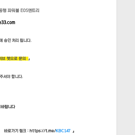
 동행 파워볼 EOS엔트리
e33.com
에 승인 처리 됩니다.
라이브 쳇으로 문의
』
 주셔야 합니다.
이용바랍니다
※
바로가기 링크 :
https://t.me/
KBC147
』