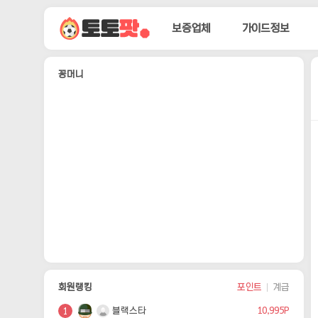
보증업체
가이드정보
보증업체
가이드정보
먹튀정보
커뮤니티
포인트존
고객센터
꽁머니
자유게시판
토토후기
질문답변
회원랭킹
포인트
계급
블랙스타
10,995P
1