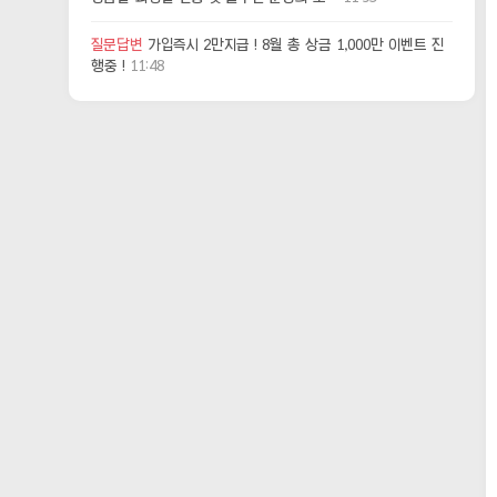
질문답변
가입즉시 2만지급 ! 8월 총 상금 1,000만 이벤트 진
행중 !
11:48