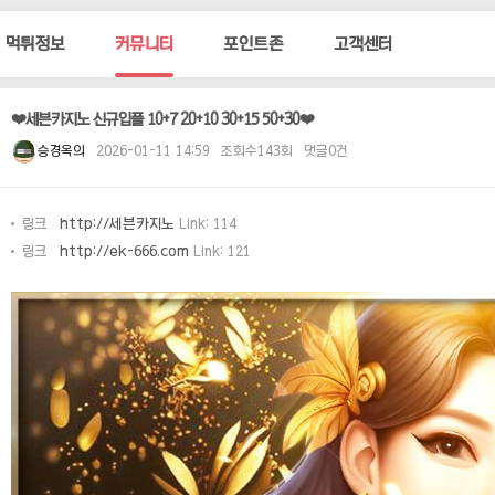
먹튀정보
커뮤니티
포인트존
고객센터
❤️세븐카지노 신규입플 10+7 20+10 30+15 50+30❤️
승경옥의
2026-01-11 14:59
조회수143회
댓글0건
링크
http://세븐카지노
Link: 114
링크
http://ek-666.com
Link: 121