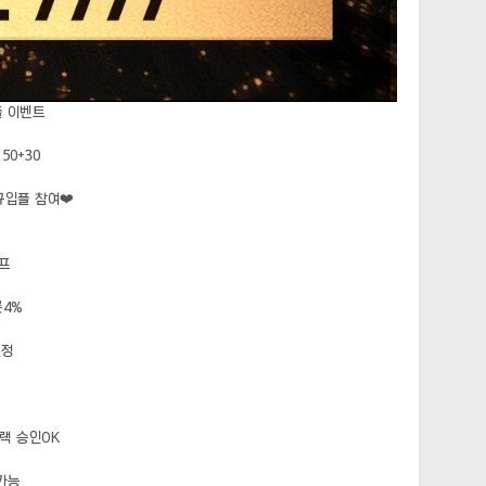
플 이벤트
 50+30
규입플 참여❤️
프
롯4%
설정
랙 승인OK
가능