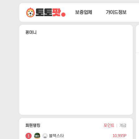
보증업체
가이드정보
보증업체
가이드정보
먹튀정보
커뮤니티
포인트존
고객센터
꽁머니
자유게시판
토토후기
질문답변
회원랭킹
포인트
계급
블랙스타
10,995P
1