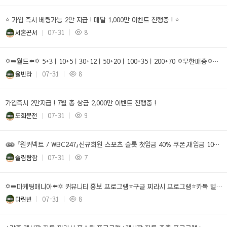
⭐️ 가입 즉시 베팅가능 2만 지급 ! 매달 1,000만 이벤트 진행중 ! ⭐️
서혼곤서
07-31
8
✡️➡️월드⬅️✡️ 5+3ㅣ10+5ㅣ30+12ㅣ50+20ㅣ100+35ㅣ200+70 ✡️무한매충✡️모든배팅제재…
율빈라
07-31
8
가입즉시 2만지급 ! 7월 총 상금 2,000만 이벤트 진행중 !
도회문전
07-31
9
『원커넥트 / WBC247』신규회원 스포츠 슬롯 첫입금 40% 쿠폰,재입금 10% 쿠폰 지급/지인추천1350…
슬림탐함
07-31
7
✡️➡️마케팅매니아⬅️✡️ 커뮤니티 홍보 프로그램⭐️구글 찌라시 프로그램⭐️카톡 텔레 미니게임 오토픽⭐️마케…
다린빈
07-31
8