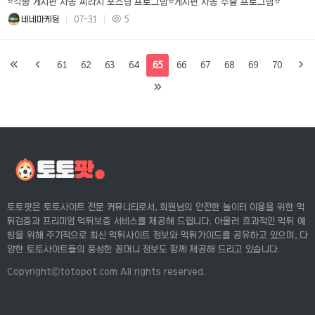
⭐각종 게시판 자동 찌라시 포스팅 프로그램⭐게시판 자동 추출 프로그램⭐
네네마케팅
07-31
5
61
62
63
64
65
66
67
68
69
70
토토팟은 토토사이트 전문 커뮤니티로서, 회원님의 안전한 놀이터 이용을 위한 먹
튀검증과 프리미엄 먹튀보증 서비스를 제공해 드립니다. 아울러 효과적인 먹튀 예
방을 위해 주기적으로 최신 먹튀사이트 정보와 먹튀가이드를 공유하고 있으며, 다
양한 토토사이트들의 풍성한 꽁머니 정보도 함께 제공해 드리고 있습니다.
Copyrightⓒtotopot.com All rights reserved.