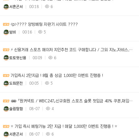
서혼곤서
00:18
6
<p>???? 양방베팅 자판기 사이트 ????
밤비
00:16
5
⚡️ 신용거래 스포츠 메이저 지인추천 코드 구매합니다 / 그외 지노,자비스,수기자 모십니다 ⚡️
토토팟신용
00:09
6
가입즉시 2만지급 ! 8월 총 상금 1,000만 이벤트 진행중 !
도회문전
00:05
5
『원커넥트 / WBC247』신규회원 스포츠 슬롯 첫입금 40% 쿠폰,재입금 10% 쿠폰 지급/지인추천1350…
슬림탐함
08-07
4
⭐️ 가입 즉시 베팅가능 2만 지급 ! 매달 1,000만 이벤트 진행중 ! ⭐️
서혼곤서
08-07
6