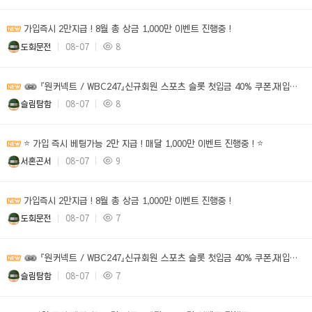
가입즉시 2만지급 ! 8월 총 상금 1,000만 이벤트 진행중 !
도회문전
08-07
8
『원커넥트 / WBC247』신규회원 스포츠 슬롯 첫입금 40% 쿠폰,재입금 10% 쿠폰 지급/지인추천1350…
슬림탐함
08-07
8
⭐️ 가입 즉시 베팅가능 2만 지급 ! 매달 1,000만 이벤트 진행중 ! ⭐️
서혼곤서
08-07
9
가입즉시 2만지급 ! 8월 총 상금 1,000만 이벤트 진행중 !
도회문전
08-07
7
『원커넥트 / WBC247』신규회원 스포츠 슬롯 첫입금 40% 쿠폰,재입금 10% 쿠폰 지급/지인추천1350…
슬림탐함
08-07
7