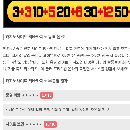
카지노사이트 라바카지노 등록 완료!
카지노&슬롯 전문 사이트 라바카지노는, 각종 한도에 대한 제재가 전혀 없고 모든
니다. 타사와 달리 콤프나 페이백으로 지급받은 포인트는 현금처럼 즉시 출금할 수 
등급 상향도 가능합니다. 또한 유명 라이브 카지노와 다양한 테마의 슬롯들에 최적
니, 지금 즉시 라바카지노에 들러 프리미엄 온카의 특별한 서비스를 경험해 보세요!
카지노사이트 라바카지노 부문별 평가
운영 역량
★★★★★
10/10
- 사이트 개설 이래 먹튀 확정 이력 없으며, 업계 최상위 자본력 확보
사이트 보안
★★★★★
10/10