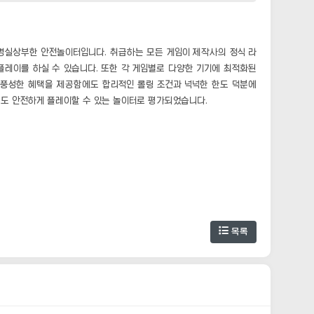
명실상부한 안전놀이터입니다. 취급하는 모든 게임이 제작사의 정식 라
플레이를 하실 수 있습니다. 또한 각 게임별로 다양한 기기에 최적화된
 풍성한 혜택을 제공함에도 합리적인 롤링 조건과 넉넉한 한도 덕분에
도 안전하게 플레이할 수 있는 놀이터로 평가되었습니다.
목록