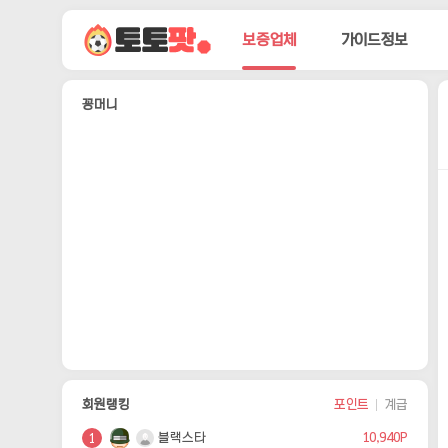
보증업체
가이드정보
보증업체
가이드정보
먹튀정보
커뮤니티
포인트존
고객센터
꽁머니
보증사이트
충전보너스
페이백신청
회원랭킹
포인트
계급
블랙스타
10,940P
1