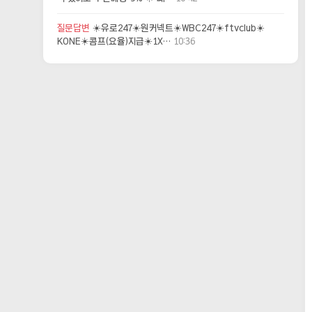
질문답변
☀️유로247☀️원커넥트☀️WBC247☀️ftvclub☀️
KONE☀️콤프(요율)지급☀️1X…
10:36