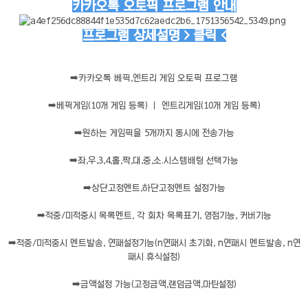
카카오톡 오토픽 프로그램 안내
프로그램 상세설명 > 클릭 <
➡️
카카오톡 베픽,엔트리 게임 오토픽 프로그램
➡️
베픽게임(10개 게임 등록) ㅣ 엔트리게임(10개 게임 등록)
➡️
원하는 게임픽을 5개까지 동시에 전송가능
➡️
좌,우,3,4,홀,짝,대,중,소.시스템배팅 선택가능
➡️
상단고정멘트,하단고정멘트 설정가능
➡️
적중/미적중시 목록멘트, 각 회차 목록표기, 영점기능, 커버기능
➡️
적중/미적중시 멘트발송, 연패설정기능(n연패시 초기화, n연패시 멘트발송, n연
패시 휴식설정)
➡️
금액설정 가능(고정금액,랜덤금액,마틴설정)