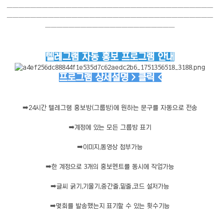
───────────────────────────────────
───────────────────────────────────
──────────────────────
텔레그램 자동 홍보 프로그램 안내
프로그램 상세설명 > 클릭 <
➡️
24시간 텔레그램 홍보방(그룹방)에 원하는 문구를 자동으로 전송
➡️
계정에 있는 모든 그룹방 표기
➡️
이미지,동영상 첨부가능
➡️
한 계정으로 3개의 홍보멘트를 동시에 작업가능
➡️
글씨 굵기,기울기,중간줄,밑줄,코드 설저가능
➡️
몇회를 발송했는지 표기할 수 있는 횟수기능