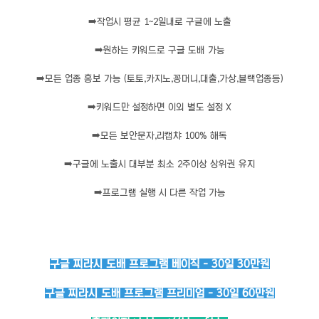
➡️
작업시 평균 1~2일내로 구글에 노출
➡️
원하는 키워드로 구글 도배 가능
➡️
모든 업종 홍보 가능 (토토,카지노,꽁머니,대출,가상,블랙업종등)
➡️
키워드만 설정하면 이외 별도 설정 X
➡️
모든 보안문자,리캡챠 100% 해독
➡️
구글에 노출시 대부분 최소 2주이상 상위권 유지
➡️
프로그램 실행 시 다른 작업 가능
구글 찌라시 도배 프로그램 베이직 - 30일 30만원
구글 찌라시 도배 프로그램 프리미엄 - 30일 60만원