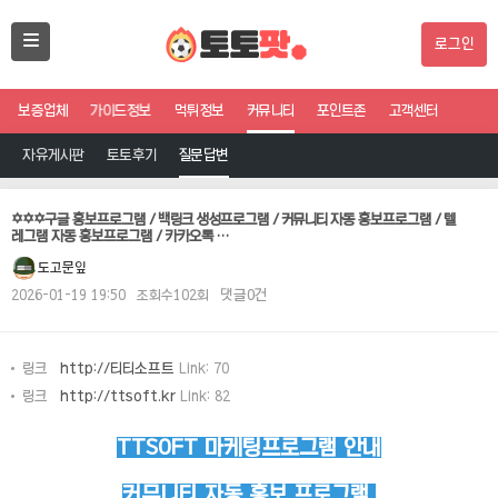
로그인
보증업체
가이드정보
먹튀정보
커뮤니티
포인트존
고객센터
자유게시판
토토후기
질문답변
✡️✡️✡️구글 홍보프로그램 / 백링크 생성프로그램 / 커뮤니티 자동 홍보프로그램 / 텔
레그램 자동 홍보프로그램 / 카카오톡 …
도고문잎
2026-01-19 19:50
조회수102회
댓글0건
링크
http://티티소프트
Link: 70
링크
http://ttsoft.kr
Link: 82
TTSOFT 마케팅프로그램 안내
커뮤니티 자동 홍보 프로그램