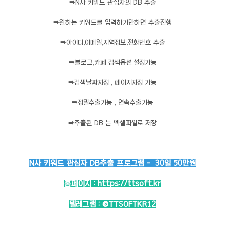
➡️
N사 키워드 관심자의 DB 추출
➡️
원하는 키워드를 입력하기만하면 추출진행
➡️
아이디,이메일,지역정보,전화번호 추출
➡️
블로그,카페 검색옵션 설정가능
➡️
검색날짜지정 , 페이지지정 가능
➡️
정밀추출기능 , 연속추출기능
➡️
추출된 DB 는 엑셀파일로 저장
N사 키워드 관심자 DB추출 프로그램 - 30일 50만원
홈페이지 :
https://ttsoft.kr
텔레그램 :
@TTSOFTKR12