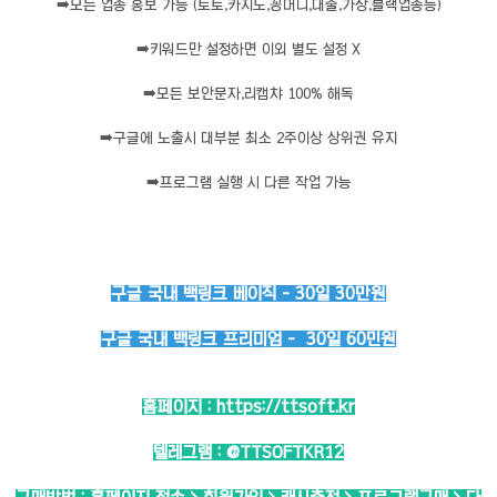
➡️
모든 업종 홍보 가능 (토토,카지노,꽁머니,대출,가상,블랙업종등)
➡️
키워드만 설정하면 이외 별도 설정 X
➡️
모든 보안문자,리캡챠 100% 해독
➡️
구글에 노출시 대부분 최소 2주이상 상위권 유지
➡️
프로그램 실행 시 다른 작업 가능
구글 국내 백링크 베이직 - 30일 30만원
구글 국내 백링크 프리미엄 - 30일 60민원
홈페이지 :
https://ttsoft.kr
텔레그램 :
@TTSOFTKR12