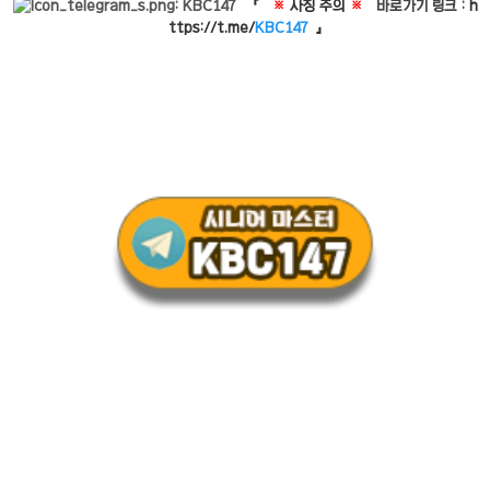
: KBC147
『
※
사칭 주의
※
바로가기 링크 :
h
ttps://t.me/
KBC147
』