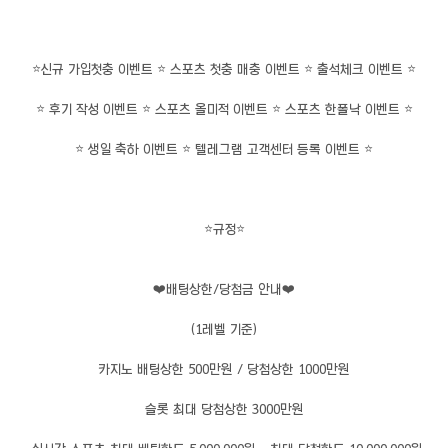
⭐️신규 가입첫충 이벤트 ⭐️ 스포츠 첫충 매충 이벤트 ⭐️ 출석체크 이벤트 ⭐️
⭐️ 후기 작성 이벤트 ⭐️ 스포츠 올미적 이벤트 ⭐️ 스포츠 한폴낙 이벤트 ⭐️
⭐️ 생일 축하 이벤트 ⭐️ 텔레그램 고객센터 등록 이벤트 ⭐️
⭐️규정⭐️
❤️배팅상한/당첨금 안내❤️
(1레벨 기준)
카지노 배팅상한 500만원 / 당첨상한 1000만원
슬롯 최대 당첨상한 3000만원