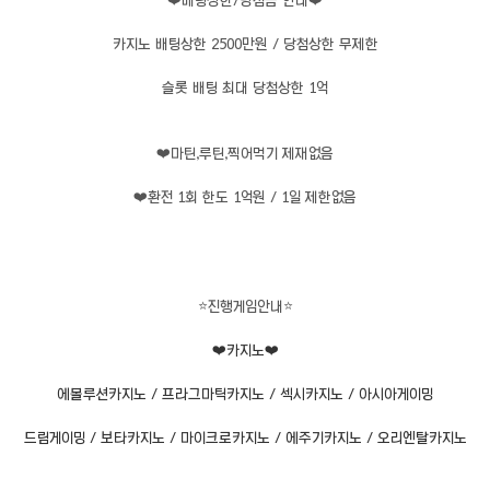
❤️배팅상한/당첨금 안내❤️
카지노 배팅상한 2500만원 / 당첨상한 무제한
슬롯 배팅 최대 당첨상한 1억
❤️마틴,루틴,찍어먹기 제재없음
❤️환전 1회 한도 1억원 / 1일 제한없음
⭐️진행게임안내⭐️
❤️카지노❤️
에볼루션카지노 / 프라그마틱카지노 / 섹시카지노 / 아시아게이밍
드림게이밍 / 보타카지노 / 마이크로카지노 / 에주기카지노 / 오리엔탈카지노