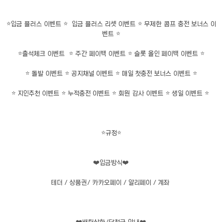
⭐️입금 플러스 이벤트 ⭐️ 입금 플러스 리셋 이벤트 ⭐️ 무제한 콤프 충전 보너스 이
벤트 ⭐️
⭐️출석체크 이벤트 ⭐️ 주간 페이백 이벤트 ⭐️ 슬롯 올인 페이백 이벤트 ⭐️
⭐️ 돌발 이벤트 ⭐️ 공지채널 이벤트 ⭐️ 매일 첫충전 보너스 이벤트 ⭐️
⭐️ 지인추천 이벤트 ⭐️ 누적충전 이벤트 ⭐️ 회원 감사 이벤트 ⭐️ 생일 이벤트 ⭐️
⭐️규정⭐️
❤️입금방식❤️
테더 / 상품권/ 카카오페이 / 알리페이 / 계좌