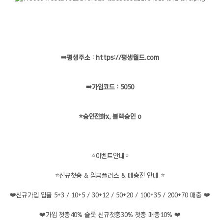
➡️평생주소 :
h
ttps://평생월드.com
➡️가입코드 : 5050
⭐️승인전화x, 블랙승인 o
⭐️이벤트안내⭐️
⭐️신규첫충 & 입금플러스 & 매충전 안내 ⭐️
❤️신규가입 입플 5+3 / 10+5 / 30+12 / 50+20 / 100+35 / 200+70 매충 ❤️
❤️가입 첫충40% 슬롯 신규첫충30% 첫충 매충10% ❤️