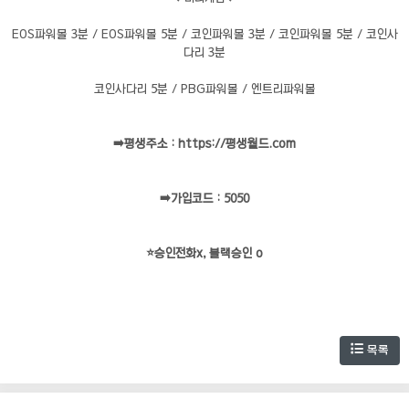
EOS파워볼 3분 / EOS파워볼 5분 / 코인파워볼 3분 / 코인파워볼 5분 / 코인사
다리 3분
코인사다리 5분 / PBG파워볼 / 엔트리파워볼
➡️평생주소 :
h
ttps://평생월드.com
➡️가입코드 : 5050
⭐️승인전화x, 블랙승인 o
목록