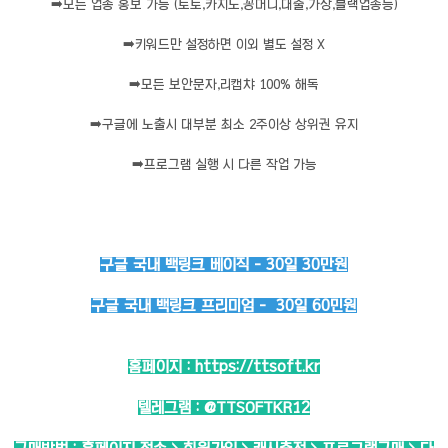
➡️
모든 업종 홍보 가능 (토토,카지노,꽁머니,대출,가상,블랙업종등)
➡️
키워드만 설정하면 이외 별도 설정 X
➡️
모든 보안문자,리캡챠 100% 해독
➡️
구글에 노출시 대부분 최소 2주이상 상위권 유지
➡️
프로그램 실행 시 다른 작업 가능
구글 국내 백링크 베이직 - 30일 30만원
구글 국내 백링크 프리미엄 - 30일 60민원
홈페이지 :
https://ttsoft.kr
텔레그램 :
@TTSOFTKR12