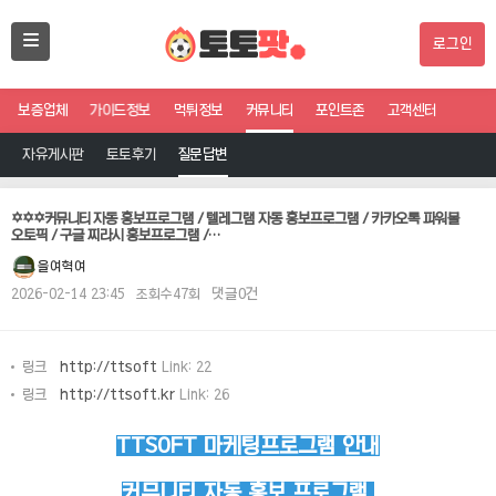
로그인
보증업체
가이드정보
먹튀정보
커뮤니티
포인트존
고객센터
자유게시판
토토후기
질문답변
✡️✡️✡️커뮤니티 자동 홍보프로그램 / 텔레그램 자동 홍보프로그램 / 카카오톡 파워볼
오토픽 / 구글 찌라시 홍보프로그램 /…
을여혁여
2026-02-14 23:45
조회수47회
댓글0건
링크
http://ttsoft
Link: 22
링크
http://ttsoft.kr
Link: 26
TTSOFT 마케팅프로그램 안내
커뮤니티 자동 홍보 프로그램