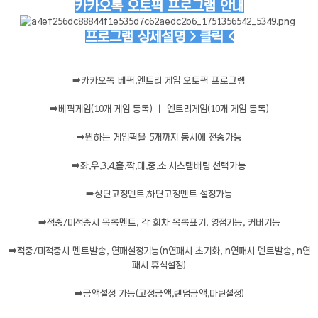
카카오톡 오토픽 프로그램 안내
프로그램 상세설명 > 클릭 <
➡️
카카오톡 베픽,엔트리 게임 오토픽 프로그램
➡️
베픽게임(10개 게임 등록) ㅣ 엔트리게임(10개 게임 등록)
➡️
원하는 게임픽을 5개까지 동시에 전송가능
➡️
좌,우,3,4,홀,짝,대,중,소.시스템배팅 선택가능
➡️
상단고정멘트,하단고정멘트 설정가능
➡️
적중/미적중시 목록멘트, 각 회차 목록표기, 영점기능, 커버기능
➡️
적중/미적중시 멘트발송, 연패설정기능(n연패시 초기화, n연패시 멘트발송, n연
패시 휴식설정)
➡️
금액설정 가능(고정금액,랜덤금액,마틴설정)