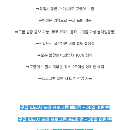
➡️
작업시 평균 1~2일내로 구글에 노출
➡️
원하는 키워드로 구글 도배 가능
➡️
모든 업종 홍보 가능 (토토,카지노,꽁머니,대출,가상,블랙업종등)
➡️
키워드만 설정하면 이외 별도 설정 X
➡️
모든 보안문자,리캡챠 100% 해독
➡️
구글에 노출시 대부분 최소 2주이상 상위권 유지
➡️
프로그램 실행 시 다른 작업 가능
구글 찌라시 도배 프로그램 베이직 - 30일 30만원
구글 찌라시 도배 프로그램 프리미엄 - 30일 60만원