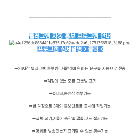
───────────────────────────────────
───────────────────────────────────
──────────────────────
텔레그램 자동 홍보 프로그램 안내
프로그램 상세설명 > 클릭 <
➡️
24시간 텔레그램 홍보방(그룹방)에 원하는 문구를 자동으로 전송
➡️
계정에 있는 모든 그룹방 표기
➡️
이미지,동영상 첨부가능
➡️
한 계정으로 3개의 홍보멘트를 동시에 작업가능
➡️
글씨 굵기,기울기,중간줄,밑줄,코드 설저가능
➡️
몇회를 발송했는지 표기할 수 있는 횟수기능