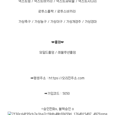
넥스트링 / 넥스트바카라 / 넥스트파워볼 / 넥스트사다리
로투스홀짝 / 로투스바카라
가상축구 / 가상농구 / 가상야구 / 가상개경주 / 가상경마
❤️
홀덤
❤️
와일드홀덤 / 레볼루션홀덤
➡️평생주소 :
https://오리진주소.com
➡️가입코드 : 5050
⭐️승인전화x, 블랙승인 o