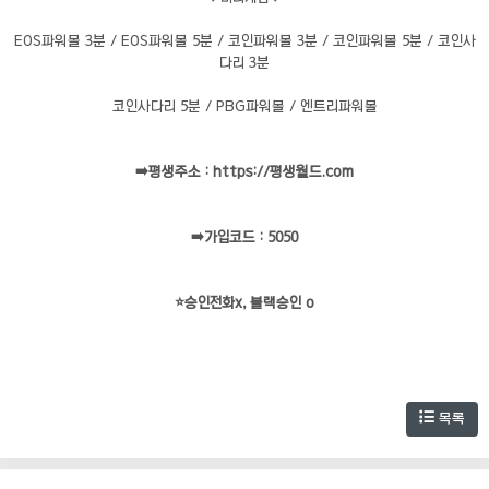
EOS파워볼 3분 / EOS파워볼 5분 / 코인파워볼 3분 / 코인파워볼 5분 / 코인사
다리 3분
코인사다리 5분 / PBG파워볼 / 엔트리파워볼
➡️평생주소 :
h
ttps://평생월드.com
➡️가입코드 : 5050
⭐️승인전화x, 블랙승인 o
목록