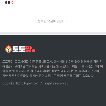
댓글
0
등록된 댓글이 없습니다.
토토팟은 토토사이트 전문 커뮤니티로서, 회원님의 안전한 놀이터 이용을 위한 먹
튀검증과 프리미엄 먹튀보증 서비스를 제공해 드립니다. 아울러 효과적인 먹튀 예
방을 위해 주기적으로 최신 먹튀사이트 정보와 먹튀가이드를 공유하고 있으며, 다
양한 토토사이트들의 풍성한 꽁머니 정보도 함께 제공해 드리고 있습니다.
Copyrightⓒtotopot.com All rights reserved.