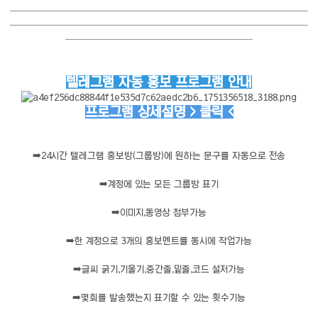
───────────────────────────────────
───────────────────────────────────
──────────────────────
텔레그램 자동 홍보 프로그램 안내
프로그램 상세설명 > 클릭 <
➡️
24시간 텔레그램 홍보방(그룹방)에 원하는 문구를 자동으로 전송
➡️
계정에 있는 모든 그룹방 표기
➡️
이미지,동영상 첨부가능
➡️
한 계정으로 3개의 홍보멘트를 동시에 작업가능
➡️
글씨 굵기,기울기,중간줄,밑줄,코드 설저가능
➡️
몇회를 발송했는지 표기할 수 있는 횟수기능