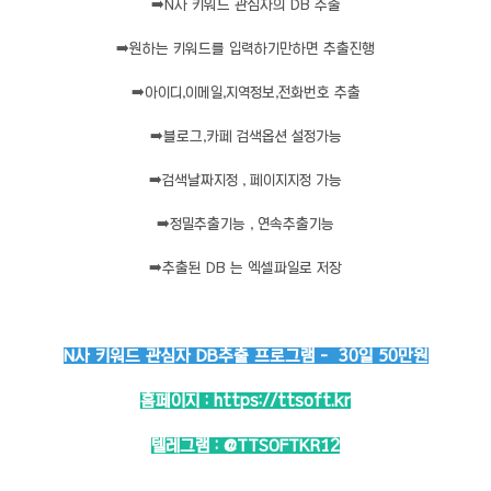
➡️
N사 키워드 관심자의 DB 추출
➡️
원하는 키워드를 입력하기만하면 추출진행
➡️
아이디,이메일,지역정보,전화번호 추출
➡️
블로그,카페 검색옵션 설정가능
➡️
검색날짜지정 , 페이지지정 가능
➡️
정밀추출기능 , 연속추출기능
➡️
추출된 DB 는 엑셀파일로 저장
N사 키워드 관심자 DB추출 프로그램 - 30일 50만원
홈페이지 :
https://ttsoft.kr
텔레그램 :
@TTSOFTKR12