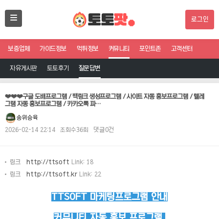
로그인
보증업체
가이드정보
먹튀정보
커뮤니티
포인트존
고객센터
자유게시판
토토후기
질문답변
❤️❤️❤️구글 도배프로그램 / 백링크 생성프로그램 / 사이트 자동 홍보프로그램 / 텔레
그램 자동 홍보프로그램 / 카카오톡 파…
송위승육
2026-02-14 22:14
조회수36회
댓글0건
링크
http://ttsoft
Link: 18
링크
http://ttsoft.kr
Link: 22
TTSOFT 마케팅프로그램 안내
커뮤니티 자동 홍보 프로그램