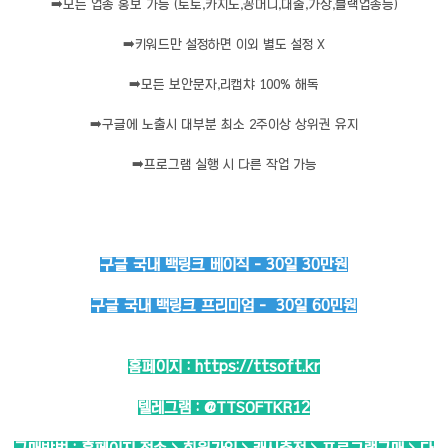
➡️
모든 업종 홍보 가능 (토토,카지노,꽁머니,대출,가상,블랙업종등)
➡️
키워드만 설정하면 이외 별도 설정 X
➡️
모든 보안문자,리캡챠 100% 해독
➡️
구글에 노출시 대부분 최소 2주이상 상위권 유지
➡️
프로그램 실행 시 다른 작업 가능
구글 국내 백링크 베이직 - 30일 30만원
구글 국내 백링크 프리미엄 - 30일 60민원
홈페이지 :
https://ttsoft.kr
텔레그램 :
@TTSOFTKR12