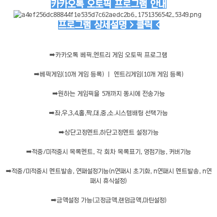
카카오톡 오토픽 프로그램 안내
프로그램 상세설명 > 클릭 <
➡️
카카오톡 베픽,엔트리 게임 오토픽 프로그램
➡️
베픽게임(10개 게임 등록) ㅣ 엔트리게임(10개 게임 등록)
➡️
원하는 게임픽을 5개까지 동시에 전송가능
➡️
좌,우,3,4,홀,짝,대,중,소.시스템배팅 선택가능
➡️
상단고정멘트,하단고정멘트 설정가능
➡️
적중/미적중시 목록멘트, 각 회차 목록표기, 영점기능, 커버기능
➡️
적중/미적중시 멘트발송, 연패설정기능(n연패시 초기화, n연패시 멘트발송, n연
패시 휴식설정)
➡️
금액설정 가능(고정금액,랜덤금액,마틴설정)