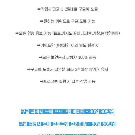
➡️
작업시 평균 1~2일내로 구글에 노출
➡️
원하는 키워드로 구글 도배 가능
➡️
모든 업종 홍보 가능 (토토,카지노,꽁머니,대출,가상,블랙업종등)
➡️
키워드만 설정하면 이외 별도 설정 X
➡️
모든 보안문자,리캡챠 100% 해독
➡️
구글에 노출시 대부분 최소 2주이상 상위권 유지
➡️
프로그램 실행 시 다른 작업 가능
구글 찌라시 도배 프로그램 베이직 - 30일 30만원
구글 찌라시 도배 프로그램 프리미엄 - 30일 60만원