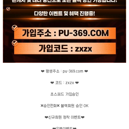
❤️ 평생주소 : pu-369.com ❤️
❤️ 코드 : zxzx ❤️
초스피드 가입승인
❌​승인전화❌​ 블랙회원 승인 OK
❤️신규희원 정착 이벤트❤️
❤️입플이벤트❤️