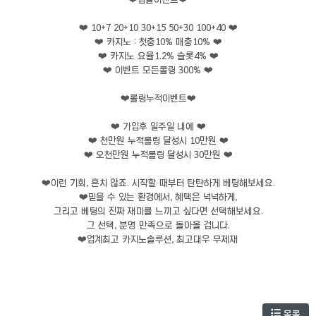
❤️ 10+7 20+10 30+15 50+30 100+40 ❤️
❤️ 카지노 : 첫충10% 매충10% ❤️
❤️ 카지노 요율1.2% 슬롯4% ❤️
❤️ 이벤트 모든롤링 300% ❤️
❤️롤링누적이벤트❤️
❤️ 가입후 일주일 내에 ❤️
❤️ 천만원 누적롤링 달성시 10만원 ❤️
❤️ 오천만원 누적롤링 달성시 30만원 ❤️
❤️이런 기회, 흔치 않죠. 시작할 때부터 탄탄하게 베팅해보세요.
❤️믿을 수 있는 환경에서, 혜택은 넉넉하게,
그리고 베팅의 진짜 재미를 느끼고 싶다면 선택해보세요.
그 선택, 분명 만족으로 돌아올 겁니다.
❤️업계최고 카지노솔루션, 최고대우 무제재
목록