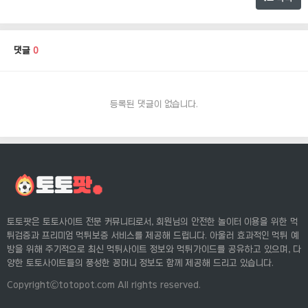
댓글
0
등록된 댓글이 없습니다.
토토팟은 토토사이트 전문 커뮤니티로서, 회원님의 안전한 놀이터 이용을 위한 먹
튀검증과 프리미엄 먹튀보증 서비스를 제공해 드립니다. 아울러 효과적인 먹튀 예
방을 위해 주기적으로 최신 먹튀사이트 정보와 먹튀가이드를 공유하고 있으며, 다
양한 토토사이트들의 풍성한 꽁머니 정보도 함께 제공해 드리고 있습니다.
Copyrightⓒtotopot.com All rights reserved.