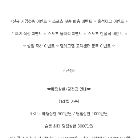
⭐️신규 가입첫충 이벤트 ⭐️ 스포츠 첫충 매충 이벤트 ⭐️ 출석체크 이벤트 ⭐️
⭐️ 후기 작성 이벤트 ⭐️ 스포츠 올미적 이벤트 ⭐️ 스포츠 한폴낙 이벤트 ⭐️
⭐️ 생일 축하 이벤트 ⭐️ 텔레그램 고객센터 등록 이벤트 ⭐️
⭐️규정⭐️
❤️배팅상한/당첨금 안내❤️
(1레벨 기준)
카지노 배팅상한 500만원 / 당첨상한 1000만원
슬롯 최대 당첨상한 3000만원