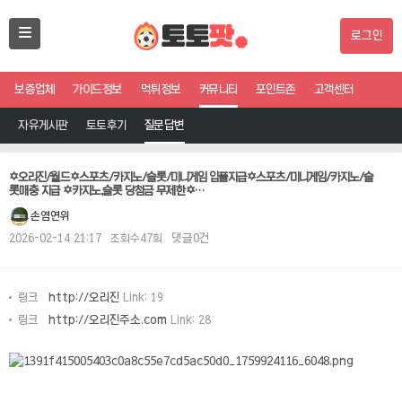
로그인
보증업체
가이드정보
먹튀정보
커뮤니티
포인트존
고객센터
자유게시판
토토후기
질문답변
✡️오리진/월드✡️스포츠/카지노/슬롯/미니게임 입플지급✡️스포츠/미니게임/카지노/슬
롯매충 지급 ✡️카지노,슬롯 당첨금 무제한✡…
손염연위
2026-02-14 21:17
조회수47회
댓글0건
링크
http://오리진
Link: 19
링크
http://오리진주소.com
Link: 28