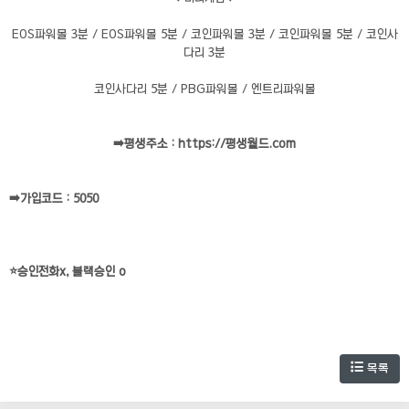
EOS파워볼 3분 / EOS파워볼 5분 / 코인파워볼 3분 / 코인파워볼 5분 / 코인사
다리 3분
코인사다리 5분 / PBG파워볼 / 엔트리파워볼
➡️평생주소 :
h
ttps://평생월드.com
➡️가입코드 : 5050
⭐️승인전화x, 블랙승인 o
목록