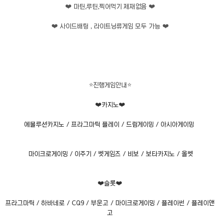
❤️ 마틴,루틴,찍어먹기 제재없음 ❤️
❤️ 사이드배팅 , 라이트닝류게임 모두 가능 ❤️
⭐️진행게임안내⭐️
❤️카지노❤️
에볼루션카지노 / 프라그마틱 플레이 / 드림게이밍 / 아시아게이밍
마이크로게이밍 / 이주기 / 벳게임즈 / 비보 / 보타카지노 / 올벳
❤️슬롯❤️
프라그마틱 / 하바네로 / CQ9 / 부운고 / 마이크로게이밍 / 플레이썬 / 플레이앤
고