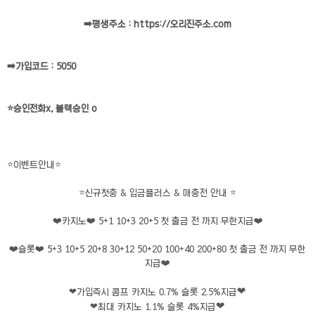
➡️평생주소 :
https://오리진주소.com
➡️가입코드 : 5050
⭐️승인전화x, 블랙승인 o
⭐️이벤트안내⭐️
⭐️신규첫충 & 입금플러스 & 매충전 안내 ⭐️
❤️카지노❤️ 5+1 10+3 20+5 첫 출금 전 까지 무한지급❤️
❤️슬롯❤️ 5+3 10+5 20+8 30+12 50+20 100+40 200+80 첫 출금 전 까지 무한
지급❤️
❤
❤가입즉시 콤프 카지노 0.7% 슬롯 2.5%지급
❤
❤최대 카지노 1.1% 슬롯 4%지급