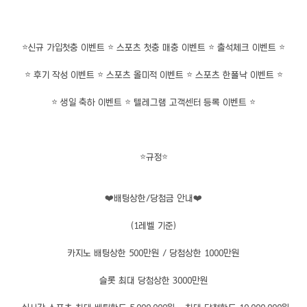
⭐️신규 가입첫충 이벤트 ⭐️ 스포츠 첫충 매충 이벤트 ⭐️ 출석체크 이벤트 ⭐️
⭐️ 후기 작성 이벤트 ⭐️ 스포츠 올미적 이벤트 ⭐️ 스포츠 한폴낙 이벤트 ⭐️
⭐️ 생일 축하 이벤트 ⭐️ 텔레그램 고객센터 등록 이벤트 ⭐️
⭐️규정⭐️
❤️배팅상한/당첨금 안내❤️
(1레벨 기준)
카지노 배팅상한 500만원 / 당첨상한 1000만원
슬롯 최대 당첨상한 3000만원