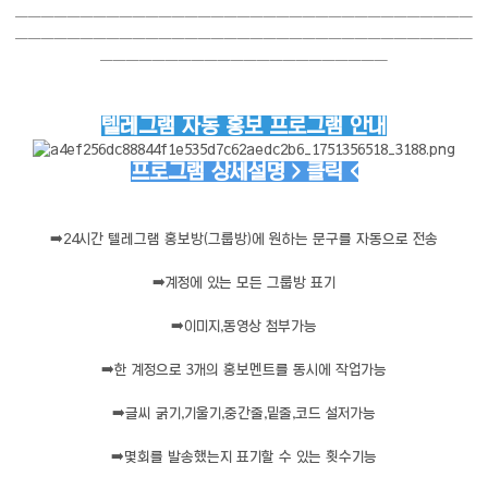
───────────────────────────────────
───────────────────────────────────
──────────────────────
텔레그램 자동 홍보 프로그램 안내
프로그램 상세설명 > 클릭 <
➡️
24시간 텔레그램 홍보방(그룹방)에 원하는 문구를 자동으로 전송
➡️
계정에 있는 모든 그룹방 표기
➡️
이미지,동영상 첨부가능
➡️
한 계정으로 3개의 홍보멘트를 동시에 작업가능
➡️
글씨 굵기,기울기,중간줄,밑줄,코드 설저가능
➡️
몇회를 발송했는지 표기할 수 있는 횟수기능