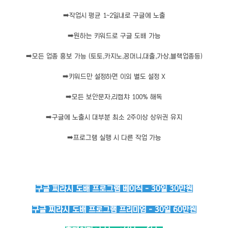
➡️
작업시 평균 1~2일내로 구글에 노출
➡️
원하는 키워드로 구글 도배 가능
➡️
모든 업종 홍보 가능 (토토,카지노,꽁머니,대출,가상,블랙업종등)
➡️
키워드만 설정하면 이외 별도 설정 X
➡️
모든 보안문자,리캡챠 100% 해독
➡️
구글에 노출시 대부분 최소 2주이상 상위권 유지
➡️
프로그램 실행 시 다른 작업 가능
구글 찌라시 도배 프로그램 베이직 - 30일 30만원
구글 찌라시 도배 프로그램 프리미엄 - 30일 60만원