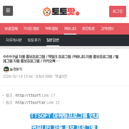
로그인
보증업체
가이드정보
먹튀정보
커뮤니티
포인트존
고객센터
자유게시판
토토후기
질문답변
✡️✡️✡️구글 자동 홍보프로그램 / 백링크 프로그램 /커뮤니티 자동 홍보프로그램 / 텔
레그램 자동 홍보프로그램 / 카카오톡 …
늘경왕직
2026-02-14 19:44
조회수38회
댓글0건
링크
http://ttsoft
Link: 17
링크
http://ttsoft.kr
Link: 22
TTSOFT 마케팅프로그램 안내
커뮤니티 자동 홍보 프로그램