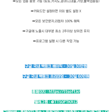
➡️
모든 업종 홍보 가능 (토토,카지노,꽁머니,대출,가상,블랙업종등)
➡️
키워드만 설정하면 이외 별도 설정 X
➡️
모든 보안문자,리캡챠 100% 해독
➡️
구글에 노출시 대부분 최소 2주이상 상위권 유지
➡️
프로그램 실행 시 다른 작업 가능
구글 국내 백링크 베이직 - 30일 30만원
구글 국내 백링크 프리미엄 - 30일 60민원
홈페이지 :
https://ttsoft.kr
텔레그램 :
@TTSOFTKR12