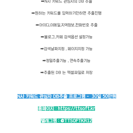
➡️
N사 키워드 관심자의 DB 추출
➡️
원하는 키워드를 입력하기만하면 추출진행
➡️
아이디,이메일,지역정보,전화번호 추출
➡️
블로그,카페 검색옵션 설정가능
➡️
검색날짜지정 , 페이지지정 가능
➡️
정밀추출기능 , 연속추출기능
➡️
추출된 DB 는 엑셀파일로 저장
N사 키워드 관심자 DB추출 프로그램 - 30일 50만원
홈페이지 :
https://ttsoft.kr
텔레그램 :
@TTSOFTKR12