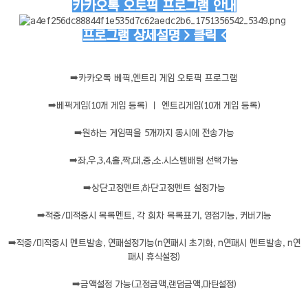
카카오톡 오토픽 프로그램 안내
프로그램 상세설명 > 클릭 <
➡️
카카오톡 베픽,엔트리 게임 오토픽 프로그램
➡️
베픽게임(10개 게임 등록) ㅣ 엔트리게임(10개 게임 등록)
➡️
원하는 게임픽을 5개까지 동시에 전송가능
➡️
좌,우,3,4,홀,짝,대,중,소.시스템배팅 선택가능
➡️
상단고정멘트,하단고정멘트 설정가능
➡️
적중/미적중시 목록멘트, 각 회차 목록표기, 영점기능, 커버기능
➡️
적중/미적중시 멘트발송, 연패설정기능(n연패시 초기화, n연패시 멘트발송, n연
패시 휴식설정)
➡️
금액설정 가능(고정금액,랜덤금액,마틴설정)