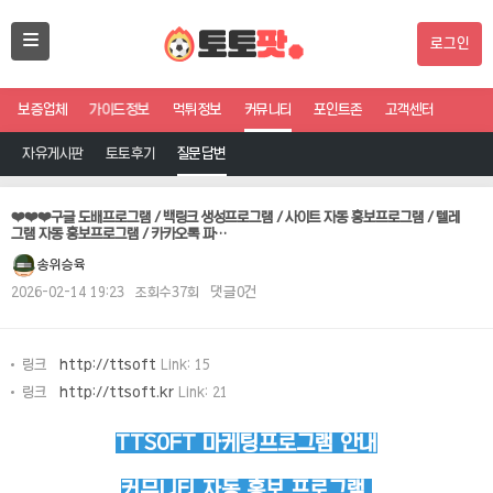
로그인
보증업체
가이드정보
먹튀정보
커뮤니티
포인트존
고객센터
자유게시판
토토후기
질문답변
❤️❤️❤️구글 도배프로그램 / 백링크 생성프로그램 / 사이트 자동 홍보프로그램 / 텔레
그램 자동 홍보프로그램 / 카카오톡 파…
송위승육
2026-02-14 19:23
조회수37회
댓글0건
링크
http://ttsoft
Link: 15
링크
http://ttsoft.kr
Link: 21
TTSOFT 마케팅프로그램 안내
커뮤니티 자동 홍보 프로그램