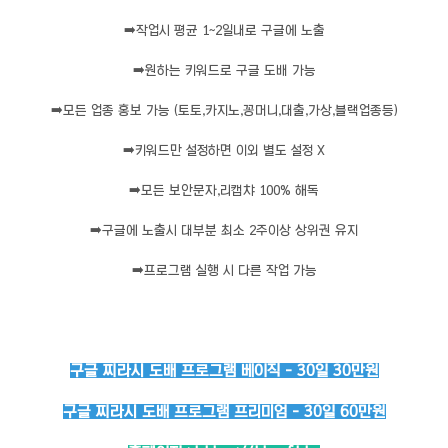
➡️
작업시 평균 1~2일내로 구글에 노출
➡️
원하는 키워드로 구글 도배 가능
➡️
모든 업종 홍보 가능 (토토,카지노,꽁머니,대출,가상,블랙업종등)
➡️
키워드만 설정하면 이외 별도 설정 X
➡️
모든 보안문자,리캡챠 100% 해독
➡️
구글에 노출시 대부분 최소 2주이상 상위권 유지
➡️
프로그램 실행 시 다른 작업 가능
구글 찌라시 도배 프로그램 베이직 - 30일 30만원
구글 찌라시 도배 프로그램 프리미엄 - 30일 60만원