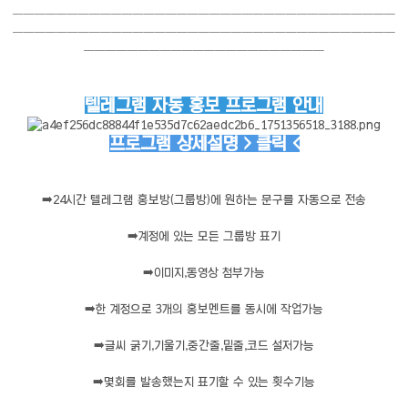
───────────────────────────────────
───────────────────────────────────
──────────────────────
텔레그램 자동 홍보 프로그램 안내
프로그램 상세설명 > 클릭 <
➡️
24시간 텔레그램 홍보방(그룹방)에 원하는 문구를 자동으로 전송
➡️
계정에 있는 모든 그룹방 표기
➡️
이미지,동영상 첨부가능
➡️
한 계정으로 3개의 홍보멘트를 동시에 작업가능
➡️
글씨 굵기,기울기,중간줄,밑줄,코드 설저가능
➡️
몇회를 발송했는지 표기할 수 있는 횟수기능