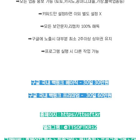
➡️
모든 업종 홍보 가능 (토토,카지노,꽁머니,대출,가상,블랙업종등)
➡️
키워드만 설정하면 이외 별도 설정 X
➡️
모든 보안문자,리캡챠 100% 해독
➡️
구글에 노출시 대부분 최소 2주이상 상위권 유지
➡️
프로그램 실행 시 다른 작업 가능
구글 국내 백링크 베이직 - 30일 30만원
구글 국내 백링크 프리미엄 - 30일 60민원
홈페이지 :
https://ttsoft.kr
텔레그램 :
@TTSOFTKR12