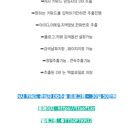
➡️
N사 키워드 관심자의 DB 추출
➡️
원하는 키워드를 입력하기만하면 추출진행
➡️
아이디,이메일,지역정보,전화번호 추출
➡️
블로그,카페 검색옵션 설정가능
➡️
검색날짜지정 , 페이지지정 가능
➡️
정밀추출기능 , 연속추출기능
➡️
추출된 DB 는 엑셀파일로 저장
N사 키워드 관심자 DB추출 프로그램 - 30일 50만원
홈페이지 :
https://ttsoft.kr
텔레그램 :
@TTSOFTKR12