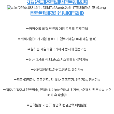
카카오톡 오토픽 프로그램 안내
프로그램 상세설명 > 클릭 <
➡️
카카오톡 베픽,엔트리 게임 오토픽 프로그램
➡️
베픽게임(10개 게임 등록) ㅣ 엔트리게임(10개 게임 등록)
➡️
원하는 게임픽을 5개까지 동시에 전송가능
➡️
좌,우,3,4,홀,짝,대,중,소.시스템배팅 선택가능
➡️
상단고정멘트,하단고정멘트 설정가능
➡️
적중/미적중시 목록멘트, 각 회차 목록표기, 영점기능, 커버기능
➡️
적중/미적중시 멘트발송, 연패설정기능(n연패시 초기화, n연패시 멘트발송, n연
패시 휴식설정)
➡️
금액설정 가능(고정금액,랜덤금액,마틴설정)