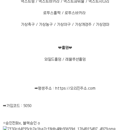
넥스트링 / 넥스트바카라 / 넥스트파워볼 / 넥스트사다리
로투스홀짝 / 로투스바카라
가상축구 / 가상농구 / 가상야구 / 가상개경주 / 가상경마
❤️
홀덤
❤️
와일드홀덤 / 레볼루션홀덤
➡️평생주소 :
https://오리진주소.com
➡️가입코드 : 5050
⭐️승인전화x, 블랙승인 o