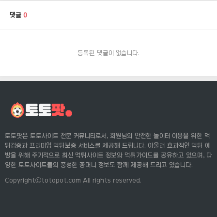
댓글
0
등록된 댓글이 없습니다.
토토팟은 토토사이트 전문 커뮤니티로서, 회원님의 안전한 놀이터 이용을 위한 먹
튀검증과 프리미엄 먹튀보증 서비스를 제공해 드립니다. 아울러 효과적인 먹튀 예
방을 위해 주기적으로 최신 먹튀사이트 정보와 먹튀가이드를 공유하고 있으며, 다
양한 토토사이트들의 풍성한 꽁머니 정보도 함께 제공해 드리고 있습니다.
Copyrightⓒtotopot.com All rights reserved.