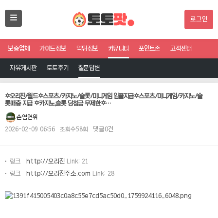
로그인
보증업체
가이드정보
먹튀정보
커뮤니티
포인트존
고객센터
자유게시판
토토후기
질문답변
✡️오리진/월드✡️스포츠/카지노/슬롯/미니게임 입플지급✡️스포츠/미니게임/카지노/슬
롯매충 지급 ✡️카지노,슬롯 당첨금 무제한✡…
손염연위
2026-02-09 06:56
조회수58회
댓글0건
링크
http://오리진
Link: 21
링크
http://오리진주소.com
Link: 28