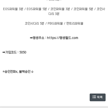
EOS파워볼 3분 / EOS파워볼 5분 / 코인파워볼 3분 / 코인파워볼 5분 / 코인사
다리 3분
코인사다리 5분 / PBG파워볼 / 엔트리파워볼
➡️평생주소 :
h
ttps://평생월드.com
➡️가입코드 : 5050
⭐️승인전화x, 블랙승인 o
목록