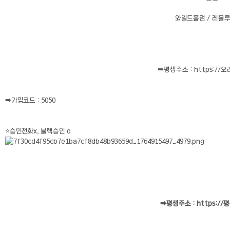
와일드홀덤 / 레볼
➡️평생주소 :
https://
➡️가입코드 : 5050
⭐️승인전화x, 블랙승인 o
➡️평생주소 :
h
ttps://