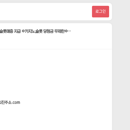
로그인
슬롯매충 지급 ✡️카지노,슬롯 당첨금 무제한✡…
오리진주소.com