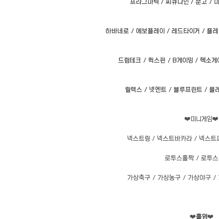
프라그마틱 / 씨큐나인 / 분고 /
하바네로 / 에보플레이 / 레드타이거 / 플레
드림테크 / 퀵스핀 / B게이밍 / 헥소게
릴렉스 / 넷엔트 / 블루프린트 / 
❤️미니게임❤️
넥스트링 / 넥스트바카라 / 넥스트
로투스홀짝 / 로투
가상축구 / 가상농구 / 가상야구 /
❤️
홀덤
❤️