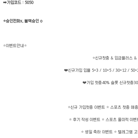
➡️가입코드 : 5050
⭐️승인전화x, 블랙승인 o
⭐️이벤트안내⭐️
⭐️신규첫충 & 입금플러스 & 
❤️신규가입 입플 5+3 / 10+5 / 30+12 / 50+2
❤️가입 첫충40% 슬롯 신규첫충30
⭐️신규 가입첫충 이벤트 ⭐️ 스포츠 첫충 매충
⭐️ 후기 작성 이벤트 ⭐️ 스포츠 올미적 이벤
⭐️ 생일 축하 이벤트 ⭐️ 텔레그램 