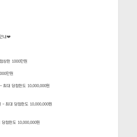
안내❤️
첨상한 1000만원
000만원
~ 최대 당첨한도 10,000,000원
 ~ 최대 당첨한도 10,000,000원
 당첨한도 10,000,000원