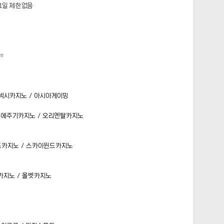
 1일 제한없음
️
섹시카지노 / 아시아게이밍
/ 에주기카지노 / 오리엔탈카지노
즈카지노 / 스카이윈드카지노
카지노 / 올벳카지노