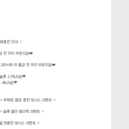
매충전 안내 ⭐️
 출금 전 까지 무한지급❤️
+40 200+80 첫 출금 전 까지 무한지급❤️
❤
슬롯 2.5%지급
❤
롯 4%지급
⭐️ 무제한 콤프 충전 보너스 이벤트 ⭐️
️ 슬롯 올인 페이백 이벤트 ⭐️
매일 첫충전 보너스 이벤트 ⭐️