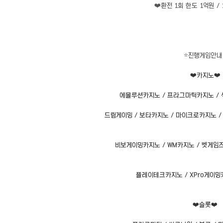
❤️환전 1회 한도 1억원 /
⭐️진행게임안내⭐
❤️카지노❤️
에볼루션카지노 / 프라그마틱카지노 / 
드림게이밍 / 보타카지노 / 마이크로카지노 
비보게이밍카지노 / WM카지노 / 벳게임
플레이테크카지노 / XPro게이밍
❤️슬롯❤️