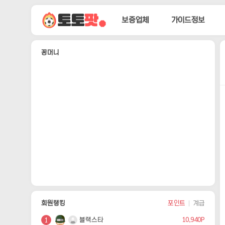
보증업체
가이드정보
보증업체
가이드정보
먹튀정보
커뮤니티
포인트존
고객센터
꽁머니
자유게시판
토토후기
질문답변
회원랭킹
포인트
계급
블랙스타
10,940P
1