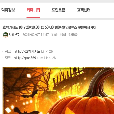
먹튀정보
커뮤니티
포인트존
고객센터
호박카지노 10+7 20+10 30+15 50+30 100+40 입플맥스 첫환까지 케어
치예산구
2026-02-07 14:47
조회수49회
댓글0건
링크
http://호박카지노
Link: 26
링크
http://pu-369.com
Link: 28