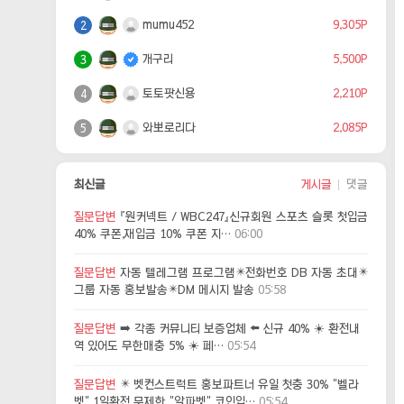
mumu452
9,305P
2
개구리
5,500P
3
토토팟신용
2,210P
4
와뽀로리다
2,085P
5
최신글
게시글
댓글
질문답변
『원커넥트 / WBC247』신규회원 스포츠 슬롯 첫입금
40% 쿠폰,재입금 10% 쿠폰 지…
06:00
질문답변
자동 텔레그램 프로그램✴️전화번호 DB 자동 초대✴️
그룹 자동 홍보발송✴️DM 메시지 발송
05:58
질문답변
➡️ 각종 커뮤니티 보증업체 ⬅️ 신규 40% ☀️ 환전내
역 있어도 무한매충 5% ☀️ 페…
05:54
질문답변
✴️ 벳컨스트럭트 홍보파트너 유일 첫충 30% "벨라
벳" 1일환전 무제한 "알파벳" 코인입…
05:54