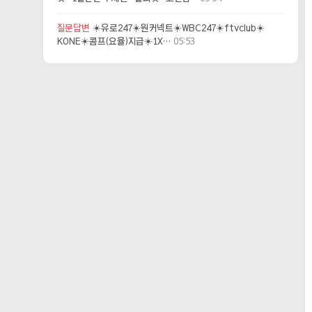
질문답변
☀️유로247☀️원커넥트☀️WBC247☀️ftvclub☀️
KONE☀️콤프(요율)지급☀️1X…
05:53