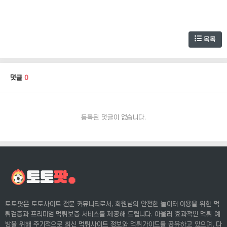
목록
댓글
0
등록된 댓글이 없습니다.
토토팟은 토토사이트 전문 커뮤니티로서, 회원님의 안전한 놀이터 이용을 위한 먹
튀검증과 프리미엄 먹튀보증 서비스를 제공해 드립니다. 아울러 효과적인 먹튀 예
방을 위해 주기적으로 최신 먹튀사이트 정보와 먹튀가이드를 공유하고 있으며, 다