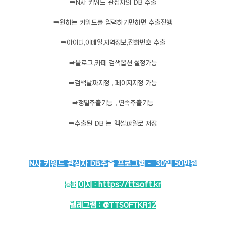
➡️
N사 키워드 관심자의 DB 추출
➡️
원하는 키워드를 입력하기만하면 추출진행
➡️
아이디,이메일,지역정보,전화번호 추출
➡️
블로그,카페 검색옵션 설정가능
➡️
검색날짜지정 , 페이지지정 가능
➡️
정밀추출기능 , 연속추출기능
➡️
추출된 DB 는 엑셀파일로 저장
N사 키워드 관심자 DB추출 프로그램 - 30일 50만원
홈페이지 :
https://ttsoft.kr
텔레그램 :
@TTSOFTKR12