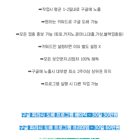
➡️
작업시 평균 1~2일내로 구글에 노출
➡️
원하는 키워드로 구글 도배 가능
➡️
모든 업종 홍보 가능 (토토,카지노,꽁머니,대출,가상,블랙업종등)
➡️
키워드만 설정하면 이외 별도 설정 X
➡️
모든 보안문자,리캡챠 100% 해독
➡️
구글에 노출시 대부분 최소 2주이상 상위권 유지
➡️
프로그램 실행 시 다른 작업 가능
구글 찌라시 도배 프로그램 베이직 - 30일 30만원
구글 찌라시 도배 프로그램 프리미엄 - 30일 60만원