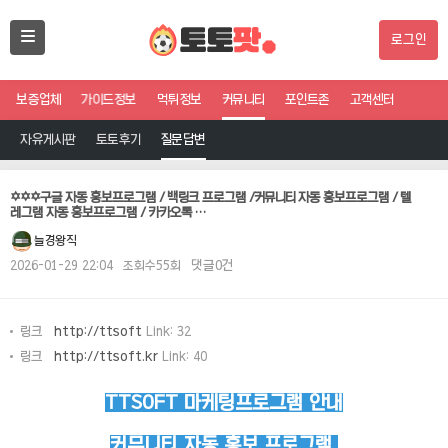
로그인
보증업체
가이드정보
먹튀정보
커뮤니티
포인트존
고객센터
자유게시판
토토후기
질문답변
✡️✡️✡️구글 자동 홍보프로그램 / 백링크 프로그램 /커뮤니티 자동 홍보프로그램 / 텔
레그램 자동 홍보프로그램 / 카카오톡 …
늘경왕직
2026-01-29 22:04
조회수55회
댓글0건
링크
http://ttsoft
Link: 32
링크
http://ttsoft.kr
Link: 40
TTSOFT 마케팅프로그램 안내
커뮤니티 자동 홍보 프로그램