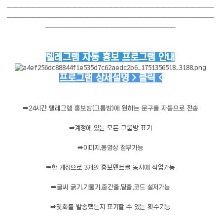
───────────────────────────────────
───────────────────────────────────
──────────────────────
텔레그램 자동 홍보 프로그램 안내
프로그램 상세설명 > 클릭 <
➡️
24시간 텔레그램 홍보방(그룹방)에 원하는 문구를 자동으로 전송
➡️
계정에 있는 모든 그룹방 표기
➡️
이미지,동영상 첨부가능
➡️
한 계정으로 3개의 홍보멘트를 동시에 작업가능
➡️
글씨 굵기,기울기,중간줄,밑줄,코드 설저가능
➡️
몇회를 발송했는지 표기할 수 있는 횟수기능