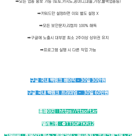
➡️
모든 업종 홍보 가능 (토토,카지노,꽁머니,대출,가상,블랙업종등)
➡️
키워드만 설정하면 이외 별도 설정 X
➡️
모든 보안문자,리캡챠 100% 해독
➡️
구글에 노출시 대부분 최소 2주이상 상위권 유지
➡️
프로그램 실행 시 다른 작업 가능
구글 국내 백링크 베이직 - 30일 30만원
구글 국내 백링크 프리미엄 - 30일 60민원
홈페이지 :
https://ttsoft.kr
텔레그램 :
@TTSOFTKR12