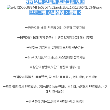
카카오톡 오토픽 프로그램 안내
프로그램 상세설명 > 클릭 <
➡️
카카오톡 베픽,엔트리 게임 오토픽 프로그램
➡️
베픽게임(10개 게임 등록) ㅣ 엔트리게임(10개 게임 등록)
➡️
원하는 게임픽을 5개까지 동시에 전송가능
➡️
좌,우,3,4,홀,짝,대,중,소.시스템배팅 선택가능
➡️
상단고정멘트,하단고정멘트 설정가능
➡️
적중/미적중시 목록멘트, 각 회차 목록표기, 영점기능, 커버기능
➡️
적중/미적중시 멘트발송, 연패설정기능(n연패시 초기화, n연패시 멘트발송, n연
패시 휴식설정)
➡️
금액설정 가능(고정금액,랜덤금액,마틴설정)