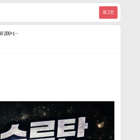
로그인
50 200+1…