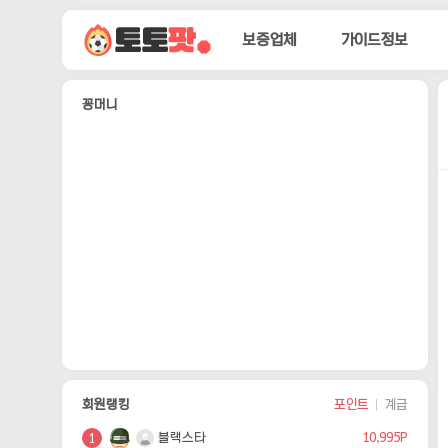
보증업체
가이드정보
보증업체
가이드정보
먹튀정보
커뮤니티
포인트존
고객센터
꽁머니
자유게시판
토토후기
질문답변
회원랭킹
포인트
계급
블랙스타
10,995P
1