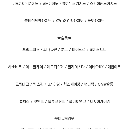
비보게이밍카지노 / WM카지노 / 벳게임즈카지노 / 스카이윈드카지노
플레이테크카지노 / XPro게이밍카지노 / 올벳카지노
❤️슬롯❤️
프라그마틱 / 씨큐나인 / 분고 / 마이크로 / 피지소프트
하바네로 / 에보플레이 / 레드타이거 / 플레이스타 / 아바타UX / 게임아트
드림테크 / 퀵스핀 / B게이밍 / 헥소게이밍 / 썬더킥 / GMW슬롯
릴렉스 / 넷엔트 / 블루프린트 / 플레이앤고 / 아시아게이밍
❤️미니게임❤️