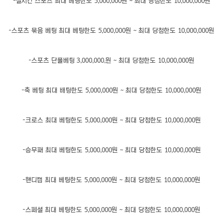
-실시간 스포츠 최대 베팅한도 5,000,000원 ~ 최대 당첨한도 10,000,000원
-스포츠 묶음 베팅 최대 베팅한도 5,000,000원 ~ 최대 당첨한도 10,000,000원
-스포츠 단폴베팅 3,000,000,원 ~ 최대 당첨한도 10,000,000원
-축 베팅 최대 배팅한도 5,000,000원 ~ 최대 당첨한도 10,000,000원
-크로스 최대 베팅한도 5,000,000원 ~ 최대 당첨한도 10,000,000원
-승무패 최대 베팅한도 5,000,000원 ~ 최대 당첨한도 10,000,000원
-핸디캡 최대 베팅한도 5,000,000원 ~ 최대 당첨한도 10,000,000원
-스페셜 최대 베팅한도 5,000,000원 ~ 최대 당첨한도 10,000,000원