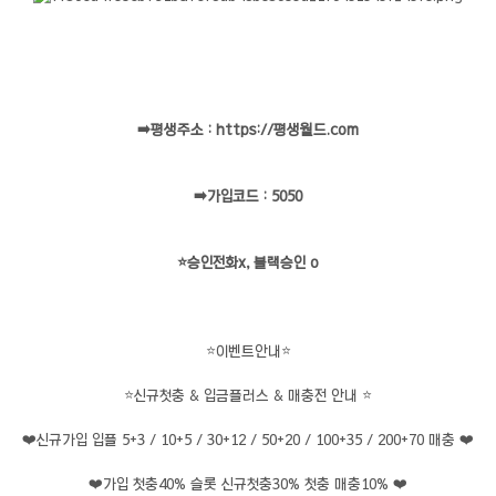
➡️평생주소 :
h
ttps://평생월드.com
➡️가입코드 : 5050
⭐️승인전화x, 블랙승인 o
⭐️이벤트안내⭐️
⭐️신규첫충 & 입금플러스 & 매충전 안내 ⭐️
❤️신규가입 입플 5+3 / 10+5 / 30+12 / 50+20 / 100+35 / 200+70 매충 ❤️
❤️가입 첫충40% 슬롯 신규첫충30% 첫충 매충10% ❤️