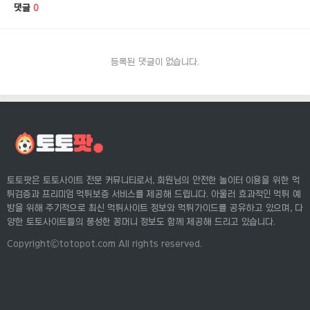
댓글
0
등록된 댓글이 없습니다.
토토팟은 토토사이트 전문 커뮤니티로서, 회원님의 안전한 놀이터 이용을 위한 먹
튀검증과 프리미엄 먹튀보증 서비스를 제공해 드립니다. 아울러 효과적인 먹튀 예
방을 위해 주기적으로 최신 먹튀사이트 정보와 먹튀가이드를 공유하고 있으며, 다
양한 토토사이트들의 풍성한 꽁머니 정보도 함께 제공해 드리고 있습니다.
Copyrightⓒtotopot.com All rights reserved.