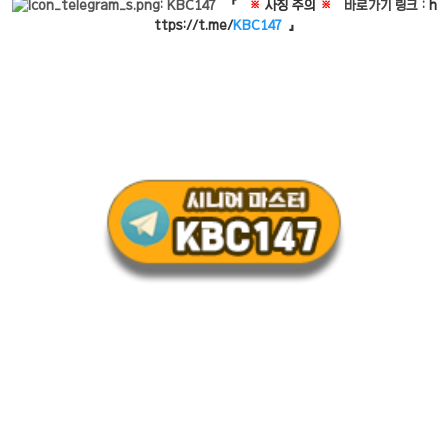
: KBC147
『
※
사칭 주의
※
바로가기 링크 :
h
ttps://t.me/
KBC147
』