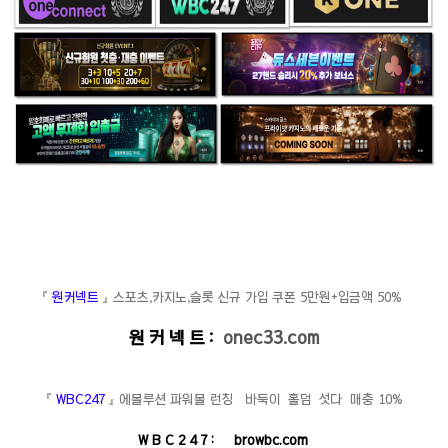
『
원커넥트
』 스포츠,카지노,슬롯 신규 가입 쿠폰 5만원+입금액 50%
원 커 넥 트 :
onec33.com
『
WBC247
』 에볼루션 파워볼 런칭 바둑이 홀덤 섯다 매충 10%
W B C 2 4 7 :
browbc.com