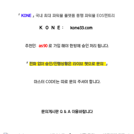
『
KONE
』 국내 최대 파워볼 플랫폼 동행 파워볼 EOS엔트리
K O N E
:
kone33.com
추천인:
as90
로 가입 해야 한방에 승인 처리 됩니다.
『
전화 없이 승인/진행상황은 라이브 쳇으로 문의
』
마스터 CODE는 따로 문의 주셔야 합니다.
문의게시판 Q & A 이용바랍니다