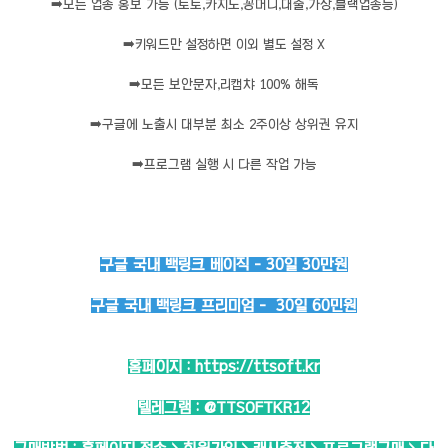
➡️
모든 업종 홍보 가능 (토토,카지노,꽁머니,대출,가상,블랙업종등)
➡️
키워드만 설정하면 이외 별도 설정 X
➡️
모든 보안문자,리캡챠 100% 해독
➡️
구글에 노출시 대부분 최소 2주이상 상위권 유지
➡️
프로그램 실행 시 다른 작업 가능
구글 국내 백링크 베이직 - 30일 30만원
구글 국내 백링크 프리미엄 - 30일 60민원
홈페이지 :
https://ttsoft.kr
텔레그램 :
@TTSOFTKR12