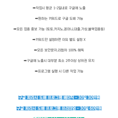
➡️
작업시 평균 1~2일내로 구글에 노출
➡️
원하는 키워드로 구글 도배 가능
➡️
모든 업종 홍보 가능 (토토,카지노,꽁머니,대출,가상,블랙업종등)
➡️
키워드만 설정하면 이외 별도 설정 X
➡️
모든 보안문자,리캡챠 100% 해독
➡️
구글에 노출시 대부분 최소 2주이상 상위권 유지
➡️
프로그램 실행 시 다른 작업 가능
구글 찌라시 도배 프로그램 베이직 - 30일 30만원
구글 찌라시 도배 프로그램 프리미엄 - 30일 60만원