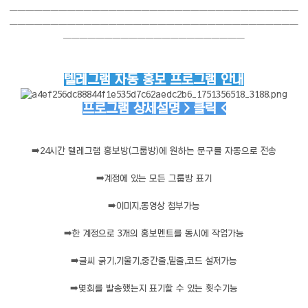
───────────────────────────────────
───────────────────────────────────
──────────────────────
텔레그램 자동 홍보 프로그램 안내
프로그램 상세설명 > 클릭 <
➡️
24시간 텔레그램 홍보방(그룹방)에 원하는 문구를 자동으로 전송
➡️
계정에 있는 모든 그룹방 표기
➡️
이미지,동영상 첨부가능
➡️
한 계정으로 3개의 홍보멘트를 동시에 작업가능
➡️
글씨 굵기,기울기,중간줄,밑줄,코드 설저가능
➡️
몇회를 발송했는지 표기할 수 있는 횟수기능