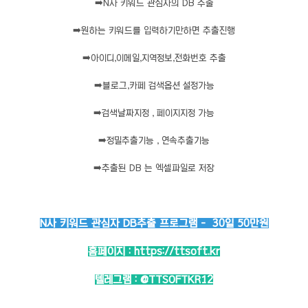
➡️
N사 키워드 관심자의 DB 추출
➡️
원하는 키워드를 입력하기만하면 추출진행
➡️
아이디,이메일,지역정보,전화번호 추출
➡️
블로그,카페 검색옵션 설정가능
➡️
검색날짜지정 , 페이지지정 가능
➡️
정밀추출기능 , 연속추출기능
➡️
추출된 DB 는 엑셀파일로 저장
N사 키워드 관심자 DB추출 프로그램 - 30일 50만원
홈페이지 :
https://ttsoft.kr
텔레그램 :
@TTSOFTKR12