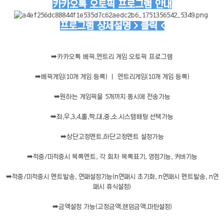
카카오톡 오토픽 프로그램 안내
프로그램 상세설명 > 클릭 <
➡️
카카오톡 베픽,엔트리 게임 오토픽 프로그램
➡️
베픽게임(10개 게임 등록) ㅣ 엔트리게임(10개 게임 등록)
➡️
원하는 게임픽을 5개까지 동시에 전송가능
➡️
좌,우,3,4,홀,짝,대,중,소.시스템배팅 선택가능
➡️
상단고정멘트,하단고정멘트 설정가능
➡️
적중/미적중시 목록멘트, 각 회차 목록표기, 영점기능, 커버기능
➡️
적중/미적중시 멘트발송, 연패설정기능(n연패시 초기화, n연패시 멘트발송, n연
패시 휴식설정)
➡️
금액설정 가능(고정금액,랜덤금액,마틴설정)