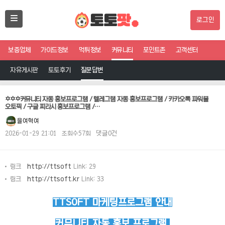
로그인
보증업체
가이드정보
먹튀정보
커뮤니티
포인트존
고객센터
자유게시판
토토후기
질문답변
✡️✡️✡️커뮤니티 자동 홍보프로그램 / 텔레그램 자동 홍보프로그램 / 카카오톡 파워볼
오토픽 / 구글 찌라시 홍보프로그램 /…
을여혁여
2026-01-29 21:01
조회수57회
댓글0건
링크
http://ttsoft
Link: 29
링크
http://ttsoft.kr
Link: 33
TTSOFT 마케팅프로그램 안내
커뮤니티 자동 홍보 프로그램