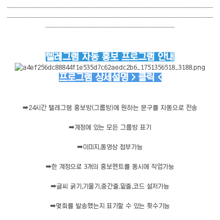
───────────────────────────────────
───────────────────────────────────
──────────────────────
텔레그램 자동 홍보 프로그램 안내
프로그램 상세설명 > 클릭 <
➡️
24시간 텔레그램 홍보방(그룹방)에 원하는 문구를 자동으로 전송
➡️
계정에 있는 모든 그룹방 표기
➡️
이미지,동영상 첨부가능
➡️
한 계정으로 3개의 홍보멘트를 동시에 작업가능
➡️
글씨 굵기,기울기,중간줄,밑줄,코드 설저가능
➡️
몇회를 발송했는지 표기할 수 있는 횟수기능