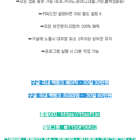
➡️
모든 업종 홍보 가능 (토토,카지노,꽁머니,대출,가상,블랙업종등)
➡️
키워드만 설정하면 이외 별도 설정 X
➡️
모든 보안문자,리캡챠 100% 해독
➡️
구글에 노출시 대부분 최소 2주이상 상위권 유지
➡️
프로그램 실행 시 다른 작업 가능
구글 국내 백링크 베이직 - 30일 30만원
구글 국내 백링크 프리미엄 - 30일 60민원
홈페이지 :
https://ttsoft.kr
텔레그램 :
@TTSOFTKR12