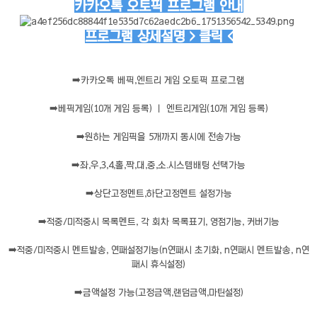
카카오톡 오토픽 프로그램 안내
프로그램 상세설명 > 클릭 <
➡️
카카오톡 베픽,엔트리 게임 오토픽 프로그램
➡️
베픽게임(10개 게임 등록) ㅣ 엔트리게임(10개 게임 등록)
➡️
원하는 게임픽을 5개까지 동시에 전송가능
➡️
좌,우,3,4,홀,짝,대,중,소.시스템배팅 선택가능
➡️
상단고정멘트,하단고정멘트 설정가능
➡️
적중/미적중시 목록멘트, 각 회차 목록표기, 영점기능, 커버기능
➡️
적중/미적중시 멘트발송, 연패설정기능(n연패시 초기화, n연패시 멘트발송, n연
패시 휴식설정)
➡️
금액설정 가능(고정금액,랜덤금액,마틴설정)