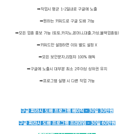
➡️
작업시 평균 1~2일내로 구글에 노출
➡️
원하는 키워드로 구글 도배 가능
➡️
모든 업종 홍보 가능 (토토,카지노,꽁머니,대출,가상,블랙업종등)
➡️
키워드만 설정하면 이외 별도 설정 X
➡️
모든 보안문자,리캡챠 100% 해독
➡️
구글에 노출시 대부분 최소 2주이상 상위권 유지
➡️
프로그램 실행 시 다른 작업 가능
구글 찌라시 도배 프로그램 베이직 - 30일 30만원
구글 찌라시 도배 프로그램 프리미엄 - 30일 60만원