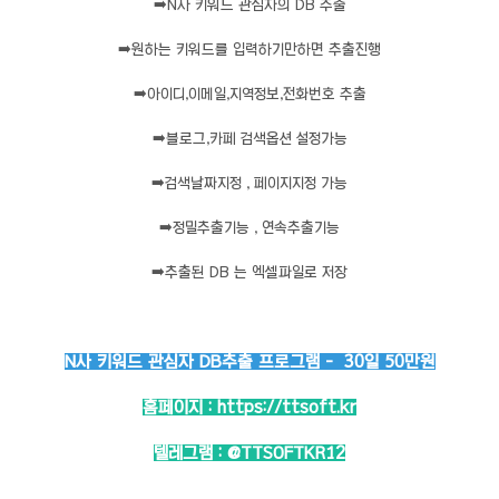
➡️
N사 키워드 관심자의 DB 추출
➡️
원하는 키워드를 입력하기만하면 추출진행
➡️
아이디,이메일,지역정보,전화번호 추출
➡️
블로그,카페 검색옵션 설정가능
➡️
검색날짜지정 , 페이지지정 가능
➡️
정밀추출기능 , 연속추출기능
➡️
추출된 DB 는 엑셀파일로 저장
N사 키워드 관심자 DB추출 프로그램 - 30일 50만원
홈페이지 :
https://ttsoft.kr
텔레그램 :
@TTSOFTKR12