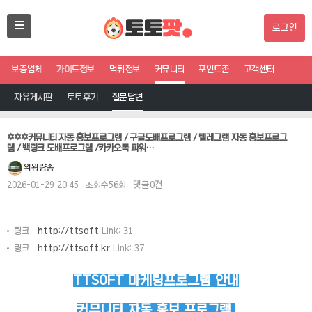
로그인
보증업체
가이드정보
먹튀정보
커뮤니티
포인트존
고객센터
자유게시판
토토후기
질문답변
✡️✡️✡️커뮤니티 자동 홍보프로그램 / 구글도배프로그램 / 텔레그램 자동 홍보프로그
램 / 백링크 도배프로그램 /카카오톡 파워…
위왕량송
2026-01-29 20:45
조회수56회
댓글0건
링크
http://ttsoft
Link: 31
링크
http://ttsoft.kr
Link: 37
TTSOFT 마케팅프로그램 안내
커뮤니티 자동 홍보 프로그램