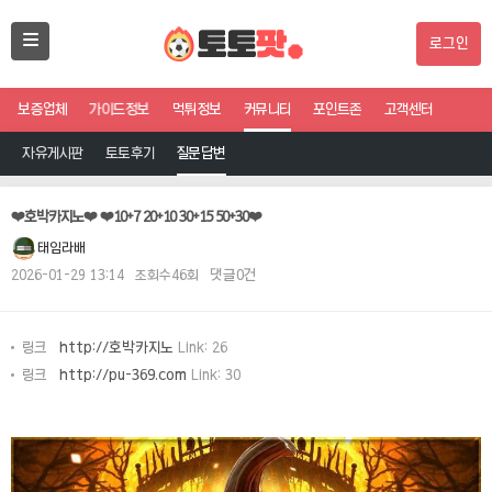
로그인
보증업체
가이드정보
먹튀정보
커뮤니티
포인트존
고객센터
자유게시판
토토후기
질문답변
❤️호박카지노❤️ ❤️10+7 20+10 30+15 50+30❤️
태임라배
2026-01-29 13:14
조회수46회
댓글0건
링크
http://호박카지노
Link: 26
링크
http://pu-369.com
Link: 30