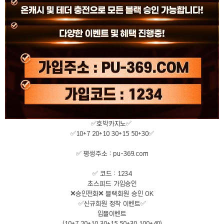
✅호박카지노✅
✅10+7 20+10 30+15 50+30✅
✅ 평생주소 : pu-369.com
✅ 코드 : 1234
초스피드 가입승인
❌​승인전화❌​ 블랙회원 승인 OK
✅신규희원 정착 이벤트✅
입플이벤트
(10+7 20+10 30+15 50+30 100+40)