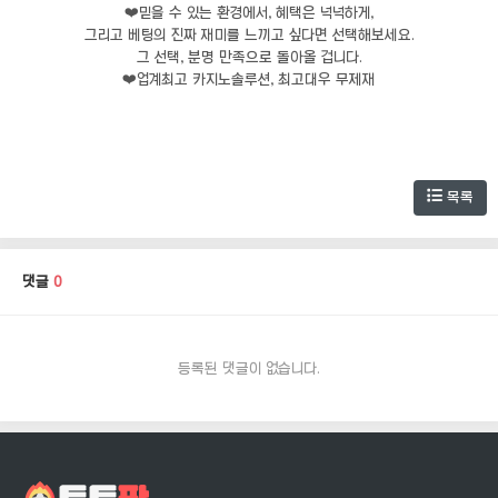
❤️믿을 수 있는 환경에서, 혜택은 넉넉하게,
그리고 베팅의 진짜 재미를 느끼고 싶다면 선택해보세요.
그 선택, 분명 만족으로 돌아올 겁니다.
❤️업계최고 카지노솔루션, 최고대우 무제재
목록
댓글
0
등록된 댓글이 없습니다.