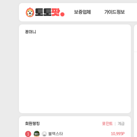
보증업체
가이드정보
보증업체
가이드정보
먹튀정보
커뮤니티
포인트존
고객센터
꽁머니
자유게시판
토토후기
질문답변
회원랭킹
포인트
계급
블랙스타
10,995P
1