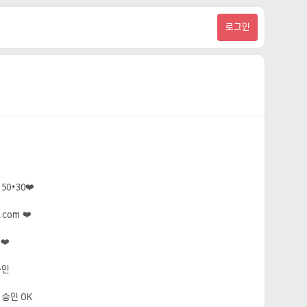
로그인
 50+30❤️
.com ❤️
 ❤️
승인
 승인 OK