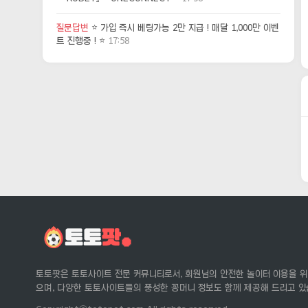
질문답변
⭐️ 가입 즉시 베팅가능 2만 지급 ! 매달 1,000만 이벤
트 진행중 ! ⭐️
17:58
토토팟은 토토사이트 전문 커뮤니티로서, 회원님의 안전한 놀이터 이용을 
으며, 다양한 토토사이트들의 풍성한 꽁머니 정보도 함께 제공해 드리고 있