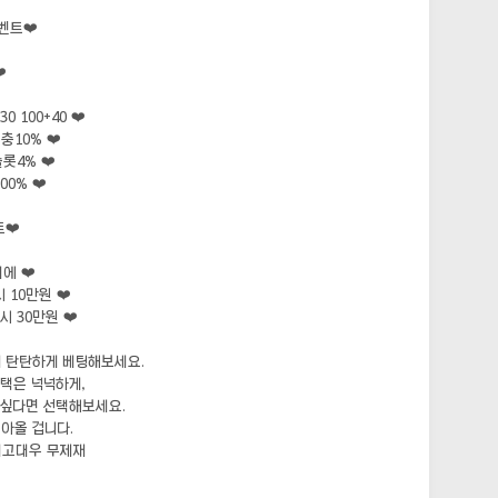
벤트❤️
️
30 100+40 ❤️
충10% ❤️
슬롯4% ❤️
00% ❤️
❤️
에 ❤️
 10만원 ❤️
 30만원 ❤️
부터 탄탄하게 베팅해보세요.
혜택은 넉넉하게,
 싶다면 선택해보세요.
돌아올 겁니다.
최고대우 무제재