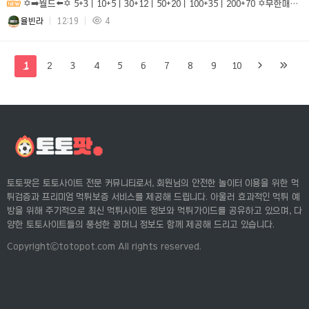
✡️➡️월드⬅️✡️ 5+3ㅣ10+5ㅣ30+12ㅣ50+20ㅣ100+35ㅣ200+70 ✡️무한매충✡️모든배팅제재…
율빈라
12:19
4
1
2
3
4
5
6
7
8
9
10
토토팟은 토토사이트 전문 커뮤니티로서, 회원님의 안전한 놀이터 이용을 위한 먹
튀검증과 프리미엄 먹튀보증 서비스를 제공해 드립니다. 아울러 효과적인 먹튀 예
방을 위해 주기적으로 최신 먹튀사이트 정보와 먹튀가이드를 공유하고 있으며, 다
양한 토토사이트들의 풍성한 꽁머니 정보도 함께 제공해 드리고 있습니다.
Copyrightⓒtotopot.com All rights reserved.