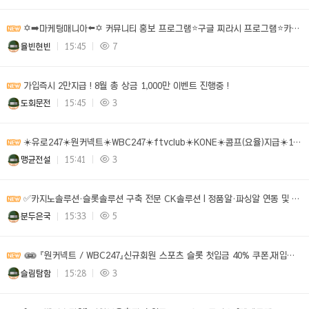
✡️➡️마케팅매니아⬅️✡️ 커뮤니티 홍보 프로그램⭐️구글 찌라시 프로그램⭐️카톡 텔레 미니게임 오토픽⭐️마케…
율빈현빈
15:45
7
가입즉시 2만지급 ! 8월 총 상금 1,000만 이벤트 진행중 !
도회문전
15:45
3
☀️유로247☀️원커넥트☀️WBC247☀️ftvclub☀️KONE☀️콤프(요율)지급☀️1XBET☀️메가파리☀…
맹균전설
15:41
3
✅카지노솔루션·슬롯솔루션 구축 전문 CK솔루션 | 정품알·파싱알 연동 및 솔루션 분양의 모든정보✅
분두은국
15:33
5
『원커넥트 / WBC247』신규회원 스포츠 슬롯 첫입금 40% 쿠폰,재입금 10% 쿠폰 지급/지인추천1350…
슬림탐함
15:28
3