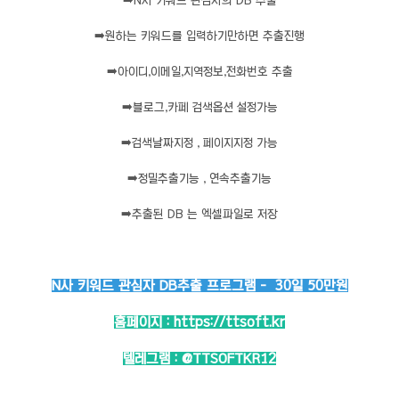
➡️
N사 키워드 관심자의 DB 추출
➡️
원하는 키워드를 입력하기만하면 추출진행
➡️
아이디,이메일,지역정보,전화번호 추출
➡️
블로그,카페 검색옵션 설정가능
➡️
검색날짜지정 , 페이지지정 가능
➡️
정밀추출기능 , 연속추출기능
➡️
추출된 DB 는 엑셀파일로 저장
N사 키워드 관심자 DB추출 프로그램 - 30일 50만원
홈페이지 :
https://ttsoft.kr
텔레그램 :
@TTSOFTKR12