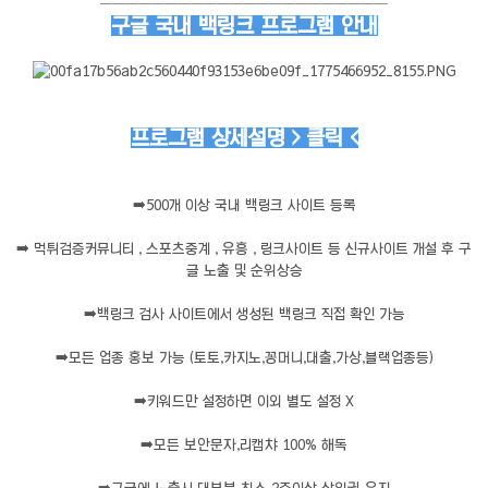
──────────────────────
구글 국내 백링크 프로그램 안내
프로그램 상세설명 > 클릭 <
➡️
500개 이상 국내 백링크 사이트 등록
➡️
먹튀검증커뮤니티 , 스포츠중계 , 유흥 , 링크사이트 등 신규사이트 개설 후 구
글 노출 및 순위상승
➡️
백링크 검사 사이트에서 생성된 백링크 직접 확인 가능
➡️
모든 업종 홍보 가능 (토토,카지노,꽁머니,대출,가상,블랙업종등)
➡️
키워드만 설정하면 이외 별도 설정 X
➡️
모든 보안문자,리캡챠 100% 해독