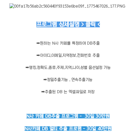
프로그램 상세설명 > 클릭 <
➡️
원하는 N사 카페를 특정하여 DB추출
➡️
아이디,이메일,지역정보,전화번호 추출
➡️
랭킹,정확도,종류,주제,지역,나이,성별 옵션설정 가능
➡️
정밀추출기능 , 연속추출기능
➡️
추출된 DB 는 엑셀파일로 저장
N사 카페 DB추출 프로그램 - 30일 30만원
N사카페 DB 멀티 추출 프로램 - 30일 40만원