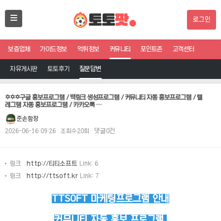
로그인
보증업체
가이드정보
먹튀정보
커뮤니티
포인트존
고객센터
자유게시판
토토후기
질문답변
✡️✡️✡️구글 홍보프로그램 / 백링크 생성프로그램 / 커뮤니티 자동 홍보프로그램 / 텔
레그램 자동 홍보프로그램 / 카카오톡 …
준손함장
2026-06-16 09:26
조회수20회
댓글0건
링크
http://티티소프트
Link: 6
링크
http://ttsoft.kr
Link: 7
TTSOFT 마케팅프로그램 안내
커뮤니티 자동 홍보 프로그램