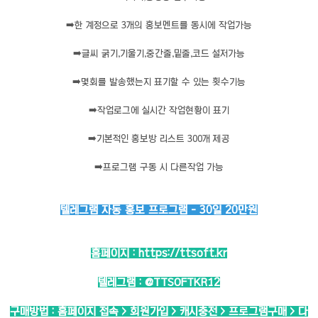
➡️
한 계정으로 3개의 홍보멘트를 동시에 작업가능
➡️
글씨 굵기,기울기,중간줄,밑줄,코드 설저가능
➡️
몇회를 발송했는지 표기할 수 있는 횟수기능
➡️
작업로그에 실시간 작업현황이 표기
➡️
기본적인 홍보방 리스트 300개 제공
➡️
프로그램 구동 시 다른작업 가능
텔레그램 자동 홍보 프로그램 - 30일 20만원
홈페이지 :
https://ttsoft.kr
텔레그램 :
@TTSOFTKR12
구매방법 : 홈페이지 접속 > 회원가입 > 캐시충전 > 프로그램구매 > 다