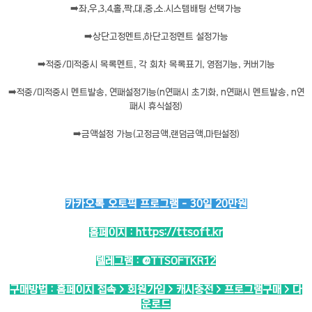
➡️
좌,우,3,4,홀,짝,대,중,소.시스템배팅 선택가능
➡️
상단고정멘트,하단고정멘트 설정가능
➡️
적중/미적중시 목록멘트, 각 회차 목록표기, 영점기능, 커버기능
➡️
적중/미적중시 멘트발송, 연패설정기능(n연패시 초기화, n연패시 멘트발송, n연
패시 휴식설정)
➡️
금액설정 가능(고정금액,랜덤금액,마틴설정)
카카오톡 오토픽 프로그램 - 30일 20만원
홈페이지 :
https://ttsoft.kr
텔레그램 :
@TTSOFTKR12
구매방법 : 홈페이지 접속 > 회원가입 > 캐시충전 > 프로그램구매 > 다
운로드