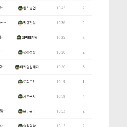
…
왕하병인
10:42
2
☀…
맹균전설
10:36
2
용
대박마케팅
10:35
2
…
평천전빛
10:26
2
공유
마케팅설계자
10:20
6
도회문전
10:19
1
서혼곤서
10:18
4
보✅
분두은국
10:13
2
0…
슬림탐함
10:12
2