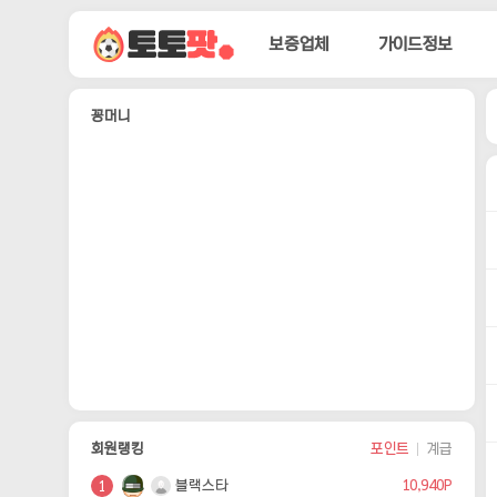
보증업체
가이드정보
보증업체
가이드정보
먹튀정보
커뮤니티
포인트존
고객센터
꽁머니
자유게시판
토토후기
질문답변
회원랭킹
포인트
계급
블랙스타
10,940P
1