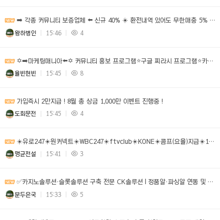
➡️ 각종 커뮤니티 보증업체 ⬅️ 신규 40% ☀️ 환전내역 있어도 무한매충 5% ☀️ 페이백 7% ☀️ 1…
왕하병인
15:46
4
✡️➡️마케팅매니아⬅️✡️ 커뮤니티 홍보 프로그램⭐️구글 찌라시 프로그램⭐️카톡 텔레 미니게임 오토픽⭐️마케…
율빈현빈
15:45
8
가입즉시 2만지급 ! 8월 총 상금 1,000만 이벤트 진행중 !
도회문전
15:45
4
☀️유로247☀️원커넥트☀️WBC247☀️ftvclub☀️KONE☀️콤프(요율)지급☀️1XBET☀️메가파리☀…
맹균전설
15:41
3
✅카지노솔루션·슬롯솔루션 구축 전문 CK솔루션 | 정품알·파싱알 연동 및 솔루션 분양의 모든정보✅
분두은국
15:33
5