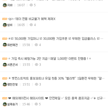
지바
16:07
5
<p>✅테더 전용 비교불가 혜택 제재X
밤비
16:05
4
✳️☑️ 50,000원 가입머니 ☑️ 30,000원 가입쿠폰 ☑️ 무제한 입금플러스 ☑️ 첫충50% ☑️ 요…
회반제견
15:58
4
⭐️ 가입 즉시 베팅가능 2만 지급 ! 매달 1,000만 이벤트 진행중 ! ⭐️
서혼곤서
15:55
3
✴️ 벳컨스트럭트 홍보파트너 유일 첫충 30% "벨라벳" 1일환전 무제한 "알파벳" 코인입금가능 "10x10…
평천전빛
15:51
3
❤️ 해외에이전시 해외사이트 ❤️ 안전제일 ✅ 모든 종목 콤프지급 ✅☀️ 신규 500% 지급 ✅ ❤️ 스포츠…
설제송기
15:46
5