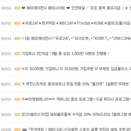
❤️ 해외에이전시 해외사이트 ❤️ 안전제일 ✅ 모든 종목 콤프지급 ✅☀️ 신규 500% 지급 ✅ ❤️ 스포츠
96996
☀️유로247☀️원커넥트☀️WBC247☀️ftvclub☀️KONE☀️콤프(요율)지급☀️1XBET☀️메가파리
96995
⭐️1등 해외에이전시⭐️『유로247』⭐️『브이오벳』⭐️『KOBET』⭐️『ONECONNECT』⭐️ ln
96994
가입즉시 2만지급 ! 8월 총 상금 1,000만 이벤트 진행중 !
96993
✳️☑️ 50,000원 가입머니 ☑️ 30,000원 가입쿠폰 ☑️ 무제한 입금플러스 ☑️ 첫충50% ☑️ 
96992
✴️ 벳컨스트럭트 홍보파트너 유일 첫충 30% "벨라벳" 1일환전 무제한 "알파벳" 코인입금가능 "10x10
96991
✡️➡️마케팅매니아⬅️✡️ 커뮤니티 홍보 프로그램⭐️구글 찌라시 프로그램⭐️카톡 텔레 미니게임 오토픽⭐️마케
96990
[EOS밸런스작업] 파워볼유출픽 수익금 20%~30%드려요 [텔레그램 @xoxs55
96989
『원커넥트 / WBC247』신규회원 스포츠 슬롯 첫입금 40% 쿠폰,재입금 10% 쿠폰 지급/지인추천135
96988