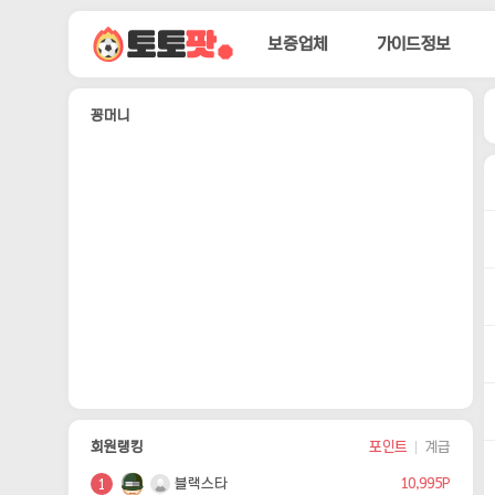
보증업체
가이드정보
보증업체
가이드정보
먹튀정보
커뮤니티
포인트존
고객센터
꽁머니
자유게시판
토토후기
질문답변
회원랭킹
포인트
계급
블랙스타
10,995P
1