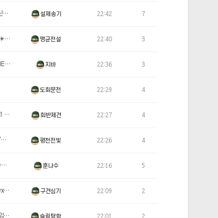
…
설제송기
22:42
7
☀…
맹균전설
22:40
3
l2
지바
22:36
3
도회문전
22:29
4
요…
회반제견
22:27
4
…
평천전빛
22:26
4
…
훈나수
22:16
5
]
구견심기
22:09
2
0…
슬림탐함
22:01
2