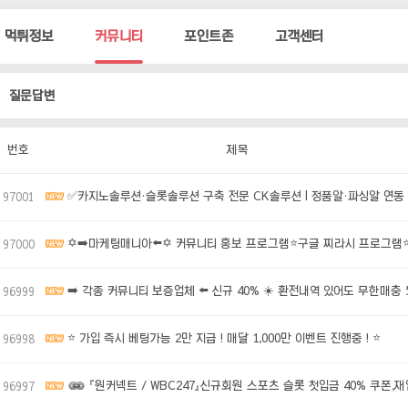
먹튀정보
커뮤니티
포인트존
고객센터
질문답변
번호
제목
✅카지노솔루션·슬롯솔루션 구축 전문 CK솔루션 | 정품알·파싱알 연동 및 솔루션 분양의 모든정
97001
✡️➡️마케팅매니아⬅️✡️ 커뮤니티 홍보 프로그램⭐️구글 찌라시 프로그램⭐️카톡 텔레 미니게임 오토픽⭐️마케
97000
➡️ 각종 커뮤니티 보증업체 ⬅️ 신규 40% ☀️ 환전내역 있어도 무한매충 5% ☀️ 페이백 7% ☀️ 1
96999
⭐️ 가입 즉시 베팅가능 2만 지급 ! 매달 1,000만 이벤트 진행중 ! ⭐️
96998
『원커넥트 / WBC247』신규회원 스포츠 슬롯 첫입금 40% 쿠폰,재입금 10% 쿠폰 지급/지인추천135
96997