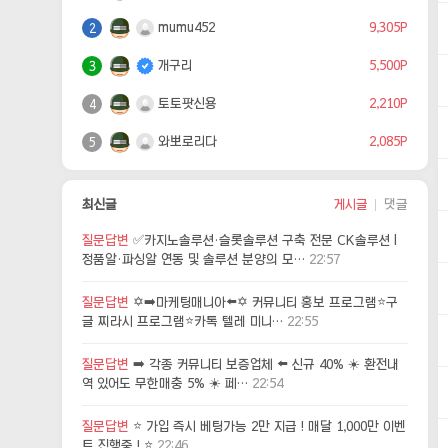
mumu452
9,305P
2
개구리
5,500P
3
토토팟신용
2,210P
4
와뽀로리다
2,085P
5
최신글
게시글
댓글
질문답변
✅카지노솔루션·슬롯솔루션 구축 전문 CK솔루션 |
정품알·파싱알 연동 및 솔루션 분양의 모…
22:57
질문답변
✡️➡️마케팅매니아⬅️✡️ 커뮤니티 홍보 프로그램⭐️구
글 찌라시 프로그램⭐️카톡 텔레 미니…
22:55
질문답변
➡️ 각종 커뮤니티 보증업체 ⬅️ 신규 40% ☀️ 환전내
역 있어도 무한매충 5% ☀️ 페…
22:54
질문답변
⭐️ 가입 즉시 베팅가능 2만 지급 ! 매달 1,000만 이벤
트 진행중 ! ⭐️
22:46