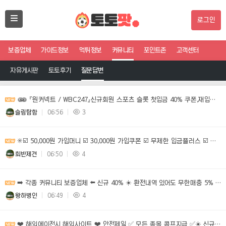
로그인
보증업체
가이드정보
먹튀정보
커뮤니티
포인트존
고객센터
자유게시판
토토후기
질문답변
『원커넥트 / WBC247』신규회원 스포츠 슬롯 첫입금 40% 쿠폰,재입금 10% 쿠폰 지급/지인추천1350…
슬림탐함
06:56
3
✳️☑️ 50,000원 가입머니 ☑️ 30,000원 가입쿠폰 ☑️ 무제한 입금플러스 ☑️ 첫충50% ☑️ 요…
회반제견
06:50
4
➡️ 각종 커뮤니티 보증업체 ⬅️ 신규 40% ☀️ 환전내역 있어도 무한매충 5% ☀️ 페이백 7% ☀️ 1…
왕하병인
06:49
4
❤️ 해외에이전시 해외사이트 ❤️ 안전제일 ✅ 모든 종목 콤프지급 ✅☀️ 신규 500% 지급 ✅ ❤️ 스포츠…