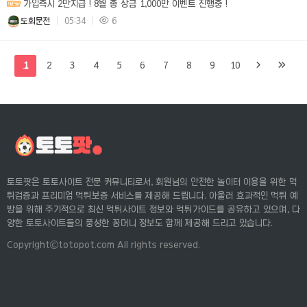
가입즉시 2만지급 ! 8월 총 상금 1,000만 이벤트 진행중 !
도회문전
05:34
6
1
2
3
4
5
6
7
8
9
10
토토팟은 토토사이트 전문 커뮤니티로서, 회원님의 안전한 놀이터 이용을 위한 먹
튀검증과 프리미엄 먹튀보증 서비스를 제공해 드립니다. 아울러 효과적인 먹튀 예
방을 위해 주기적으로 최신 먹튀사이트 정보와 먹튀가이드를 공유하고 있으며, 다
양한 토토사이트들의 풍성한 꽁머니 정보도 함께 제공해 드리고 있습니다.
Copyrightⓒtotopot.com All rights reserved.