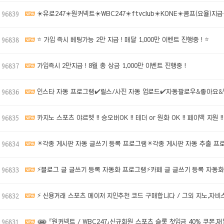
☀️유로247☀️원커넥트☀️WBC247☀️ftvclub☀️KONE☀️콤프(요율)지급☀️1XBET☀️메가파리
96839
⭐️ 가입 즉시 베팅가능 2만 지급 ! 매달 1,000만 이벤트 진행중 ! ⭐️
96838
가입즉시 2만지급 ! 8월 총 상금 1,000만 이벤트 진행중 !
96837
인스타 자동 프로그램✔️릴스/사진 자동 업로드✔️자동팔로우&좋아요&댓글 등록✔️디엠 메시지 
96836
카지노 스포츠 야르벳 !! 승오버OK !! 테더 or 원화 OK !! 페이백 지원 !!
96835
✴️각종 게시판 자동 글쓰기 등록 프로그램✴️각종 게시판 자동 추출 프로그램✴
96834
⚡블로그 글 글쓰기 등록 자동화 프로그램⚡카페 글 글쓰기 등록 자동화 프로그램⚡유지보수 안정적 제
96833
⚡️ 신용거래 스포츠 메이저 지인추천 코드 구매합니다 / 그외 지노,자비스,수기자 모십니다 
96832
『원커넥트 / WBC247』신규회원 스포츠 슬롯 첫입금 40% 쿠폰,재입금 10% 쿠폰 지급/지인추천135
96831