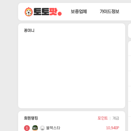
보증업체
가이드정보
보증업체
가이드정보
먹튀정보
커뮤니티
포인트존
고객센터
꽁머니
자유게시판
토토후기
질문답변
회원랭킹
포인트
계급
블랙스타
10,940P
1