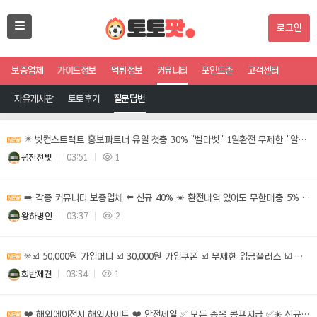
로그인
보증업체
가이드정보
먹튀정보
커뮤니티
포인트존
고객센터
자유게시판
토토후기
질문답변
✴️ 벳컨스트럭트 홍보파트너 유일 첫충 30% "벨라벳" 1일환전 무제한 "알파벳" 코인입금가능 "10x10…
평천전빛
03:51
1
➡️ 각종 커뮤니티 보증업체 ⬅️ 신규 40% ☀️ 환전내역 있어도 무한매충 5% ☀️ 페이백 7% ☀️ 1…
왕하병인
03:37
2
✳️☑️ 50,000원 가입머니 ☑️ 30,000원 가입쿠폰 ☑️ 무제한 입금플러스 ☑️ 첫충50% ☑️ 요…
회반제견
03:34
1
❤️ 해외에이전시 해외사이트 ❤️ 안전제일 ✅ 모든 종목 콤프지급 ✅☀️ 신규 500% 지급 ✅ ❤️ 스포츠…