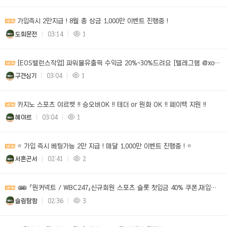
가입즉시 2만지급 ! 8월 총 상금 1,000만 이벤트 진행중 !
도회문전
03:14
1
[EOS밸런스작업] 파워볼유출픽 수익금 20%~30%드려요 [텔레그램 @xoxs55]
구견심기
03:04
1
카지노 스포츠 야르벳 !! 승오버OK !! 테더 or 원화 OK !! 페이백 지원 !!
혜야르
03:04
1
⭐️ 가입 즉시 베팅가능 2만 지급 ! 매달 1,000만 이벤트 진행중 ! ⭐️
서혼곤서
02:41
2
『원커넥트 / WBC247』신규회원 스포츠 슬롯 첫입금 40% 쿠폰,재입금 10% 쿠폰 지급/지인추천1350…
슬림탐함
02:36
3