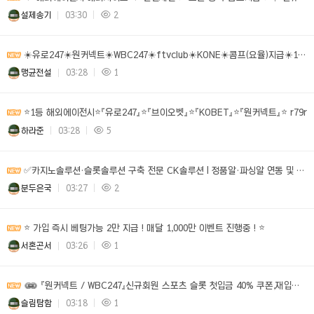
설제송기
03:30
2
☀️유로247☀️원커넥트☀️WBC247☀️ftvclub☀️KONE☀️콤프(요율)지급☀️1XBET☀️메가파리☀…
맹균전설
03:28
1
⭐️1등 해외에이전시⭐️『유로247』⭐️『브이오벳』⭐️『KOBET』⭐️『원커넥트』⭐️ r79r
하라준
03:28
5
✅카지노솔루션·슬롯솔루션 구축 전문 CK솔루션 | 정품알·파싱알 연동 및 솔루션 분양의 모든정보✅
분두은국
03:27
2
⭐️ 가입 즉시 베팅가능 2만 지급 ! 매달 1,000만 이벤트 진행중 ! ⭐️
서혼곤서
03:26
1
『원커넥트 / WBC247』신규회원 스포츠 슬롯 첫입금 40% 쿠폰,재입금 10% 쿠폰 지급/지인추천1350…
슬림탐함
03:18
1