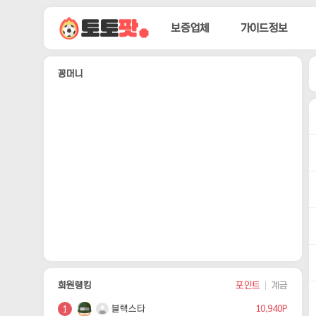
보증업체
가이드정보
보증업체
가이드정보
먹튀정보
커뮤니티
포인트존
고객센터
꽁머니
자유게시판
토토후기
질문답변
회원랭킹
포인트
계급
블랙스타
10,940P
1