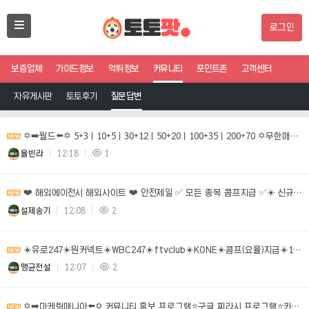
로그인
보증업체
가이드정보
먹튀정보
커뮤니티
포인트존
고객센터
자유게시판
토토후기
질문답변
✡️➡️월드⬅️✡️ 5+3ㅣ10+5ㅣ30+12ㅣ50+20ㅣ100+35ㅣ200+70 ✡️무한매충✡️모든배팅제재…
율빈라
12:18
1
❤️ 해외에이전시 해외사이트 ❤️ 안전제일 ✅ 모든 종목 콤프지급 ✅☀️ 신규 500% 지급 ✅ ❤️ 스포츠…
설제송기
12:08
2
☀️유로247☀️원커넥트☀️WBC247☀️ftvclub☀️KONE☀️콤프(요율)지급☀️1XBET☀️메가파리☀…
맹균전설
12:07
2
✡️➡️마케팅매니아⬅️✡️ 커뮤니티 홍보 프로그램⭐️구글 찌라시 프로그램⭐️카톡 텔레 미니게임 오토픽⭐️마케…