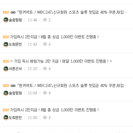
『원커넥트 / WBC247』신규회원 스포츠 슬롯 첫입금 40% 쿠폰,재입금 10% 쿠폰 지급/지인추천1350…
슬림탐함
11:46
2
가입즉시 2만지급 ! 8월 총 상금 1,000만 이벤트 진행중 !
도회문전
11:43
4
⭐️ 가입 즉시 베팅가능 2만 지급 ! 매달 1,000만 이벤트 진행중 ! ⭐️
서혼곤서
11:20
4
『원커넥트 / WBC247』신규회원 스포츠 슬롯 첫입금 40% 쿠폰,재입금 10% 쿠폰 지급/지인추천1350…
슬림탐함
11:04
4
가입즉시 2만지급 ! 8월 총 상금 1,000만 이벤트 진행중 !
도회문전
11:00
3