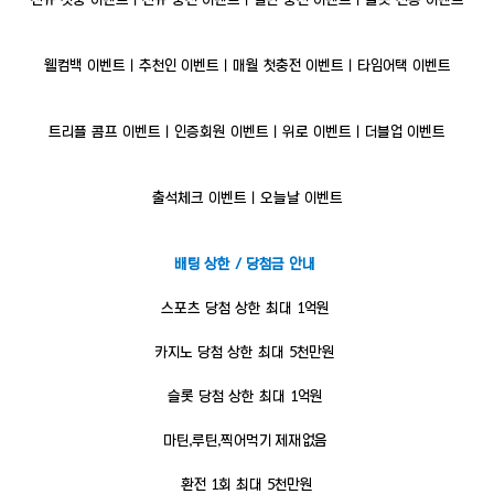
웰컴백 이벤트ㅣ추천인 이벤트ㅣ매월 첫충전 이벤트ㅣ타임어택 이벤트
트리플 콤프 이벤트ㅣ인증회원 이벤트ㅣ위로 이벤트ㅣ더블업 이벤트
출석체크 이벤트ㅣ오늘날 이벤트
배팅 상한 / 당첨금 안내
스포츠 당첨 상한 최대 1억원
카지노 당첨 상한 최대 5천만원
슬롯 당첨 상한 최대 1억원
마틴,루틴,찍어먹기 제재없음
환전 1회 최대 5천만원