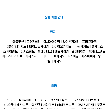
진행 게임 안내
카지노
에볼루션ㅣ드림게이밍ㅣ아시아게이밍ㅣ타이산게이밍ㅣ프라그마틱
더블유엠카지노ㅣ마이크로게이밍ㅣ타이아오카지노ㅣ두윈카지노ㅣ벳게임즈
스카이윈드ㅣ티지스피드ㅣ플레이테크ㅣ비보게이밍ㅣ모티베이션ㅣ엠지엠그랜드
에이스타라이브ㅣ섹시카지노ㅣ더티라이브카지노ㅣ빅게이밍ㅣ에스에이게이밍ㅣ스
텔라카지노
슬롯
프라그마틱 플레이ㅣ레드타이거ㅣ벳게임ㅣ부운고ㅣ피지슬롯ㅣ에보플레이
YG슬롯ㅣ핵사슬롯ㅣ와즈단ㅣ게임아트ㅣ마이크로슬롯ㅣ릴랙스게이밍ㅣ넷엔트