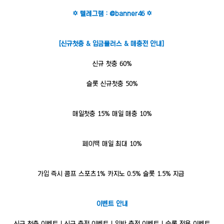
✡️ 텔레그램 : @banner46 ✡️
[신규첫충 & 입금플러스 & 매충전 안내]
신규 첫충 60%
슬롯 신규첫충 50%
매일첫충 15% 매일 매충 10%
페이백 매일 최대 10%
가입 즉시 콤프 스포츠1% 카지노 0.5% 슬롯 1.5% 지급
이벤트 안내
신규 첫충 이벤트ㅣ신규 충전 이벤트ㅣ일반 충전 이벤트ㅣ슬롯 전용 이벤트