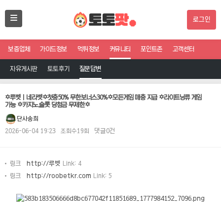
로그인
보증업체
가이드정보
먹튀정보
커뮤니티
포인트존
고객센터
자유게시판
토토후기
질문답변
✡️루벳ㅣ네라벳✡️첫충50% 무한보너스30%✡️모든게임 매충 지급 ✡️라이트닝류 게임
가능 ✡️카지노,슬롯 당첨금 무제한✡️
단사송희
2026-06-04 19:23
조회수19회
댓글0건
링크
http://루벳
Link: 4
링크
http://roobetkr.com
Link: 5