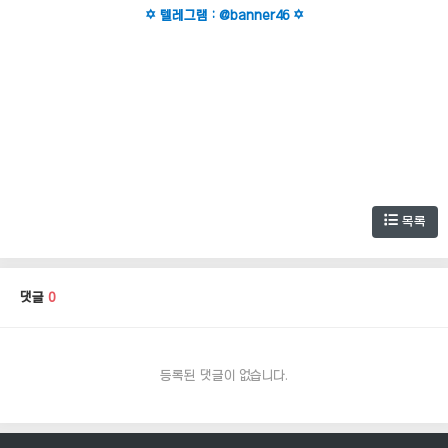
✡️ 텔레그램 : @banner46 ✡️
목록
댓글
0
등록된 댓글이 없습니다.