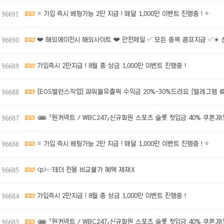
⭐️ 가입 즉시 베팅가능 2만 지급 ! 매달 1,000만 이벤트 진행중 ! ⭐️
96691
❤️ 해외에이전시 해외사이트 ❤️ 안전제일 ✅ 모든 종목 콤프지급 ✅☀️ 신규 500% 지급 ✅ ❤️ 스포츠
96690
가입즉시 2만지급 ! 8월 총 상금 1,000만 이벤트 진행중 !
96689
[EOS밸런스작업] 파워볼유출픽 수익금 20%~30%드려요 [텔레그램 @xoxs55
96688
『원커넥트 / WBC247』신규회원 스포츠 슬롯 첫입금 40% 쿠폰,재입금 10% 쿠폰 지급/지인추천135
96687
⭐️ 가입 즉시 베팅가능 2만 지급 ! 매달 1,000만 이벤트 진행중 ! ⭐️
96686
<p>✅테더 전용 비교불가 혜택 제재X
96685
가입즉시 2만지급 ! 8월 총 상금 1,000만 이벤트 진행중 !
96684
『원커넥트 / WBC247』신규회원 스포츠 슬롯 첫입금 40% 쿠폰,재입금 10% 쿠폰 지급/지인추천135
96683