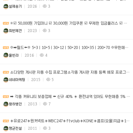
설제송기
20:26
3
✳️☑️ 50,000원 가입머니 ☑️ 30,000원 가입쿠폰 ☑️ 무제한 입금플러스 ☑️ 첫충50% ☑️ 요…
회반제견
20:23
3
✡️➡️월드⬅️✡️ 5+3ㅣ10+5ㅣ30+12ㅣ50+20ㅣ100+35ㅣ200+70 ✡️무한매충✡️모든배팅제재…
율빈라
20:16
4
♨️다양한 게시판 자동 수집 프로그램♨️각종 게시판 자동 등록 배포 프로그램♨️
네네마케팅
20:15
5
➡️ 각종 커뮤니티 보증업체 ⬅️ 신규 40% ☀️ 환전내역 있어도 무한매충 5% ☀️ 페이백 7% ☀️ 1…
왕하병인
20:13
7
☀️유로247☀️원커넥트☀️WBC247☀️ftvclub☀️KONE☀️콤프(요율)지급☀️1XBET☀️메가파리☀…
맹균전설
20:11
3