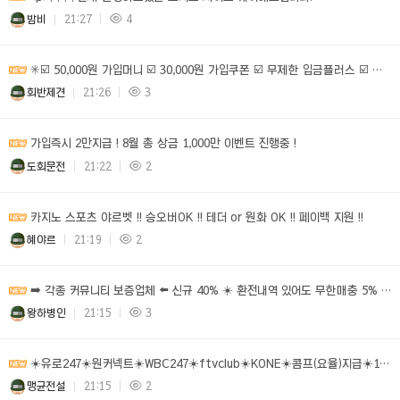
밤비
21:27
4
✳️☑️ 50,000원 가입머니 ☑️ 30,000원 가입쿠폰 ☑️ 무제한 입금플러스 ☑️ 첫충50% ☑️ 요…
회반제견
21:26
3
가입즉시 2만지급 ! 8월 총 상금 1,000만 이벤트 진행중 !
도회문전
21:22
2
카지노 스포츠 야르벳 !! 승오버OK !! 테더 or 원화 OK !! 페이백 지원 !!
혜야르
21:19
2
➡️ 각종 커뮤니티 보증업체 ⬅️ 신규 40% ☀️ 환전내역 있어도 무한매충 5% ☀️ 페이백 7% ☀️ 1…
왕하병인
21:15
3
☀️유로247☀️원커넥트☀️WBC247☀️ftvclub☀️KONE☀️콤프(요율)지급☀️1XBET☀️메가파리☀…
맹균전설
21:15
2