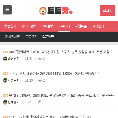
로그인
보증업체
가이드정보
먹튀정보
커뮤니티
포인트존
고객센터
자유게시판
토토후기
질문답변
『원커넥트 / WBC247』신규회원 스포츠 슬롯 첫입금 40% 쿠폰,재입금 10% 쿠폰 지급/지인추천1350…
슬림탐함
21:31
2
⭐️ 가입 즉시 베팅가능 2만 지급 ! 매달 1,000만 이벤트 진행중 ! ⭐️
서혼곤서
21:29
2
❤️ 해외에이전시 해외사이트 ❤️ 안전제일 ✅ 모든 종목 콤프지급 ✅☀️ 신규 500% 지급 ✅ ❤️ 스포츠…
설제송기
21:27
3
<p>????현재 운영하고있는 토지노 사이트 쉐어해드립니다.