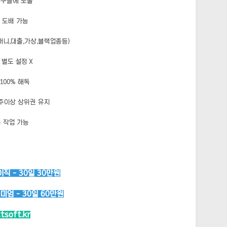
 구글에 노출
 도배 가능
머니,대출,가상,블랙업종등)
별도 설정 X
100% 해독
주이상 상위권 유지
 작업 가능
직 - 30일 30만원
엄 - 30일 60만원
ttsoft.kr