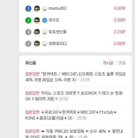
mumu452
9,305P
2
개구리
5,500P
3
토토팟신용
2,210P
4
와뽀로리다
2,085P
5
최신글
게시글
댓글
질문답변
『원커넥트 / WBC247』신규회원 스포츠 슬롯 첫입금
40% 쿠폰,재입금 10% 쿠폰 지…
15:55
질문답변
카지노 스포츠 야르벳 !! 승오버OK !! 테더 or 원화
OK !! 페이백 지원 !!
15:53
질문답변
☀️유로247☀️원커넥트☀️WBC247☀️ftvclub☀️
KONE☀️콤프(요율)지급☀️1X…
15:50
질문답변
➡️ 각종 커뮤니티 보증업체 ⬅️ 신규 40% ☀️ 환전내
역 있어도 무한매충 5% ☀️ 페…
15:49