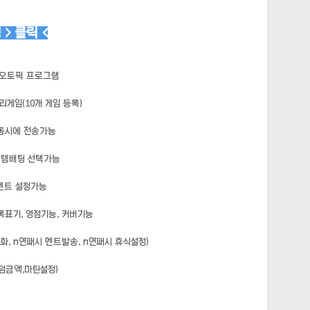
> 클릭 <
 오토픽 프로그램
리게임(10개 게임 등록)
 동시에 전송가능
.시스템배팅 선택가능
멘트 설정가능
록표기, 영점기능, 커버기능
, n연패시 멘트발송, n연패시 휴식설정)
덤금액,마틴설정)