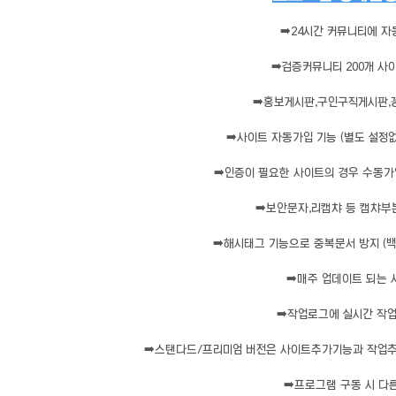
➡️
24시간 커뮤니티에 자
➡️
검증커뮤니티 200개 사
➡️
홍보게시판,구인구직게시판,
➡️
사이트 자동가입 기능 (별도 설정
➡️
인증이 필요한 사이트의 경우 수동가
➡️
보안문자,리캡챠 등 캡챠부분
➡️
해시태그 기능으로 중복문서 방지 (백
➡️
매주 업데이트 되는
➡️
작업로그에 실시간 작
➡️
스탠다드/프리미엄 버전은 사이트추가기능과 작업추
➡️
프로그램 구동 시 다