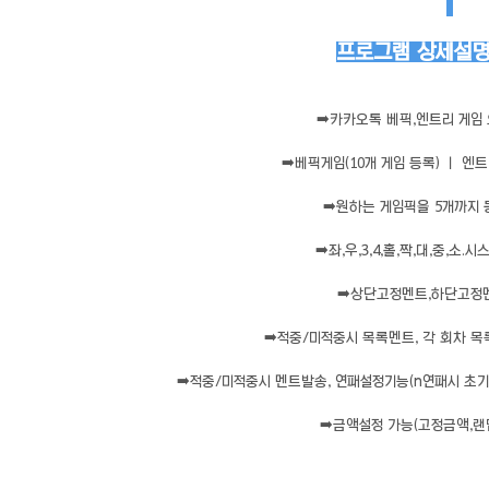
프로그램 상세설명 
➡️
카카오톡 베픽,엔트리 게임
➡️
베픽게임(10개 게임 등록) ㅣ 엔트
➡️
원하는 게임픽을 5개까지
➡️
좌,우,3,4,홀,짝,대,중,소
➡️
상단고정멘트,하단고정
➡️
적중/미적중시 목록멘트, 각 회차 목
➡️
적중/미적중시 멘트발송, 연패설정기능(n연패시 초기화
➡️
금액설정 가능(고정금액,랜