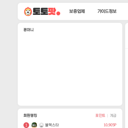
보증업체
가이드정보
보증업체
가이드정보
먹튀정보
커뮤니티
포인트존
고객센터
꽁머니
자유게시판
토토후기
질문답변
회원랭킹
포인트
계급
블랙스타
10,905P
1