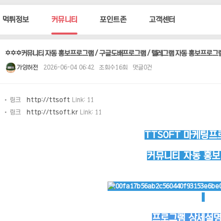
먹튀정보
커뮤니티
포인트존
고객센터
✡️✡️✡️커뮤니티 자동 홍보프로그램 / 구글도배프로그램 / 텔레그램 자동 홍보프로그
가양허전
2026-06-04 06:42
조회수16회
댓글0건
링크
http://ttsoft
Link: 11
링크
http://ttsoft.kr
Link: 11
TTSOFT 마케팅프
커뮤니티 자동 홍
프로그램 상세설명 