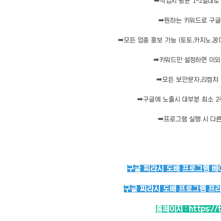
➡️
작업시 평균 1~2일내로
➡️
원하는 키워드로 구글
➡️
모든 업종 홍보 가능 (토토,카지노,꽁
➡️
키워드만 설정하면 이외 
➡️
모든 보안문자,리캡챠 
➡️
구글에 노출시 대부분 최소 2
➡️
프로그램 실행 시 다른
구글 찌라시 도배 프로그램 베이
구글 찌라시 도배 프로그램 프리미
홈페이지 :
https://