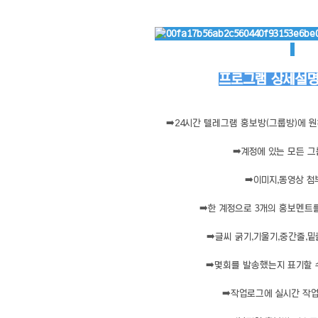
프로그램 상세설명 
➡️
24시간 텔레그램 홍보방(그룹방)에 
➡️
계정에 있는 모든 그
➡️
이미지,동영상 
➡️
한 계정으로 3개의 홍보멘트
➡️
글씨 굵기,기울기,중간줄,밑
➡️
몇회를 발송했는지 표기할 
➡️
작업로그에 실시간 작