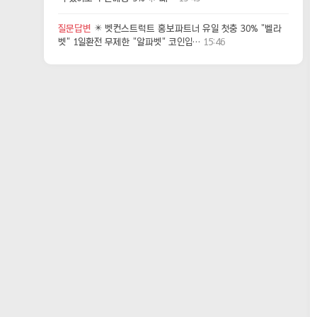
질문답변
✴️ 벳컨스트럭트 홍보파트너 유일 첫충 30% "벨라
벳" 1일환전 무제한 "알파벳" 코인입…
15:46