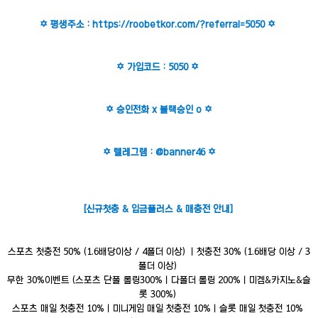
✡️ 평생주소 :
https://roobetkor.com/?referral=5050
✡️
✡️ 가입코드 : 5050 ✡️
✡️ 승인전화 x 블랙승인 o ✡️
✡️ 텔레그램 : @banner46 ✡️
[신규첫충 & 입금플러스 & 매충전 안내]
스포츠 첫충전 50% (1.6배당이상 / 4폴더 이상) ㅣ첫충전 30% (1.6배당 이상 / 3
폴더 이상)
무한 30%이벤트 (스포츠 단폴 롤링300%ㅣ다폴더 롤링 200%ㅣ미겜&카지노&슬
롯 300%)
스포츠 매일 첫충전 10%ㅣ미니게임 매일 첫충전 10%ㅣ슬롯 매일 첫충전 10%