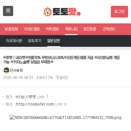
로그인
보증업체
가이드정보
먹튀정보
커뮤니티
포인트존
고객센터
자유게시판
토토후기
질문답변
✡️루벳ㅣ네라벳✡️첫충50% 무한보너스30%✡️모든게임 매충 지급 ✡️라이트닝류 게임
가능 ✡️카지노,슬롯 당첨금 무제한✡️
단사송희
2026-06-04 06:33
조회수17회
댓글0건
링크
http://루벳
Link: 7
링크
http://roobetkr.com
Link: 8