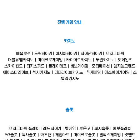
진행 게임 안내
카지노
에볼루션ㅣ드림게이밍ㅣ아시아게이밍ㅣ타이산게이밍ㅣ프라그마틱
더블유엠카지노ㅣ마이크로게이밍ㅣ타이아오카지노ㅣ두윈카지노ㅣ벳게임즈
스카이윈드ㅣ티지스피드ㅣ플레이테크ㅣ비보게이밍ㅣ모티베이션ㅣ엠지엠그랜드
에이스타라이브ㅣ섹시카지노ㅣ더티라이브카지노ㅣ빅게이밍ㅣ에스에이게이밍ㅣ스
텔라카지노
슬롯
프라그마틱 플레이ㅣ레드타이거ㅣ벳게임ㅣ부운고ㅣ피지슬롯ㅣ에보플레이
YG슬롯ㅣ핵사슬롯ㅣ와즈단ㅣ게임아트ㅣ마이크로슬롯ㅣ릴랙스게이밍ㅣ넷엔트