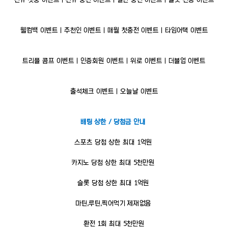
웰컴백 이벤트ㅣ추천인 이벤트ㅣ매월 첫충전 이벤트ㅣ타임어택 이벤트
트리플 콤프 이벤트ㅣ인증회원 이벤트ㅣ위로 이벤트ㅣ더블업 이벤트
출석체크 이벤트ㅣ오늘날 이벤트
배팅 상한 / 당첨금 안내
스포츠 당첨 상한 최대 1억원
카지노 당첨 상한 최대 5천만원
슬롯 당첨 상한 최대 1억원
마틴,루틴,찍어먹기 제재없음
환전 1회 최대 5천만원