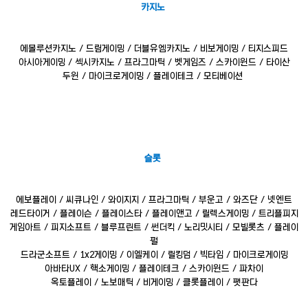
카지노
에볼루션카지노 / 드림게이밍 / 더블유엠카지노 / 비보게이밍 / 티지스피드
아시아게이밍 / 섹시카지노 / 프라그마틱 / 벳게임즈 / 스카이윈드 / 타이산
두윈 / 마이크로게이밍 / 플레이테크 / 모티베이션
슬롯
에보플레이 / 씨큐나인 / 와이지지 / 프라그마틱 / 부운고 / 와즈단 / 넷엔트
레드타이거 / 플레이슨 / 플레이스타 / 플레이앤고 / 릴렉스게이밍 / 트리플피지
게임아트 / 피지소프트 / 블루프린트 / 썬더킥 / 노리밋시티 / 모빌롯츠 / 플레이
펄
드라군소프트 / 1x2게이밍 / 이엘케이 / 릴킹덤 / 빅타임 / 마이크로게이밍
아바타UX / 핵소게이밍 / 플레이테크 / 스카이윈드 / 파차이
옥토플레이 / 노보매틱 / 비게이밍 / 클롯플레이 / 팻판다