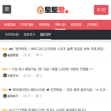
로그인
보증업체
가이드정보
먹튀정보
커뮤니티
포인트존
고객센터
자유게시판
토토후기
질문답변
『원커넥트 / WBC247』신규회원 스포츠 슬롯 첫입금 40% 쿠폰,재입금 10% 쿠폰 지급/지인추천1350…
슬림탐함
21:31
2
⭐️ 가입 즉시 베팅가능 2만 지급 ! 매달 1,000만 이벤트 진행중 ! ⭐️
서혼곤서
21:29
2
❤️ 해외에이전시 해외사이트 ❤️ 안전제일 ✅ 모든 종목 콤프지급 ✅☀️ 신규 500% 지급 ✅ ❤️ 스포츠…
설제송기
21:27
3
<p>????현재 운영하고있는 토지노 사이트 쉐어해드립니다.