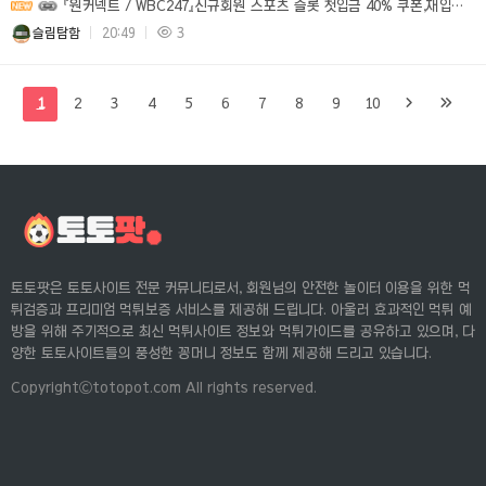
『원커넥트 / WBC247』신규회원 스포츠 슬롯 첫입금 40% 쿠폰,재입금 10% 쿠폰 지급/지인추천1350…
슬림탐함
20:49
3
1
2
3
4
5
6
7
8
9
10
토토팟은 토토사이트 전문 커뮤니티로서, 회원님의 안전한 놀이터 이용을 위한 먹
튀검증과 프리미엄 먹튀보증 서비스를 제공해 드립니다. 아울러 효과적인 먹튀 예
방을 위해 주기적으로 최신 먹튀사이트 정보와 먹튀가이드를 공유하고 있으며, 다
양한 토토사이트들의 풍성한 꽁머니 정보도 함께 제공해 드리고 있습니다.
Copyrightⓒtotopot.com All rights reserved.