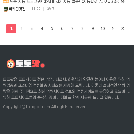
틱톡 자동 프로그램⭕DM 메시지 자동 발송⭕자동팔로우#댓글#좋아요⭕릴스 등록
마케팅맛집
11:22
7
1
2
3
4
5
6
7
8
9
10
토토팟은 토토사이트 전문 커뮤니티로서, 회원님의 안전한 놀이터 이용을 위한 먹
튀검증과 프리미엄 먹튀보증 서비스를 제공해 드립니다. 아울러 효과적인 먹튀 예
방을 위해 주기적으로 최신 먹튀사이트 정보와 먹튀가이드를 공유하고 있으며, 다
양한 토토사이트들의 풍성한 꽁머니 정보도 함께 제공해 드리고 있습니다.
Copyrightⓒtotopot.com All rights reserved.